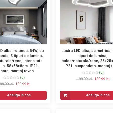
ED alba, rotunda, 54W, cu
Lustra LED alba, asimetrica,
nda, 3 tipuri de lumina,
tipuri de lumina,
turala/rece, intensitate
calda/naturala/rece, 25x25
ila, 58x58x8cm, IP21,
IP21, suspendata, montaj 
icata, montaj tavan
(0)
(0)
199.99 lei
139.99 lei
99.99 lei
139.99 lei
Adauga in cos
Adauga in cos