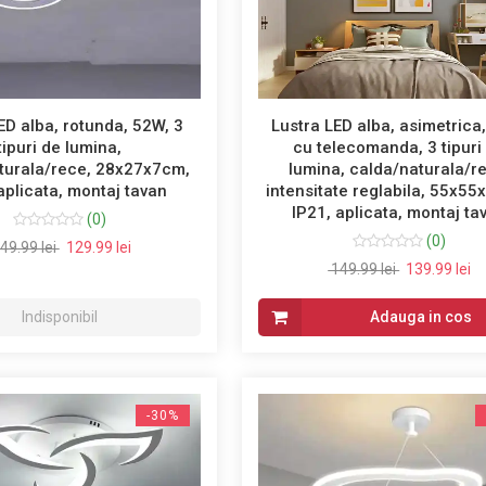
ED alba, rotunda, 52W, 3
Lustra LED alba, asimetrica
tipuri de lumina,
cu telecomanda, 3 tipuri
turala/rece, 28x27x7cm,
lumina, calda/naturala/r
aplicata, montaj tavan
intensitate reglabila, 55x5
IP21, aplicata, montaj ta
(0)
(0)
49.99 lei
129.99 lei
149.99 lei
139.99 lei
Indisponibil
Adauga in cos
-30%