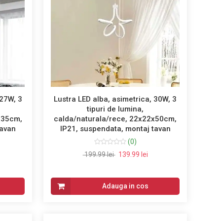
 27W, 3
Lustra LED alba, asimetrica, 30W, 3
tipuri de lumina,
x35cm,
calda/naturala/rece, 22x22x50cm,
tavan
IP21, suspendata, montaj tavan
(0)
199.99 lei
139.99 lei
Adauga in cos