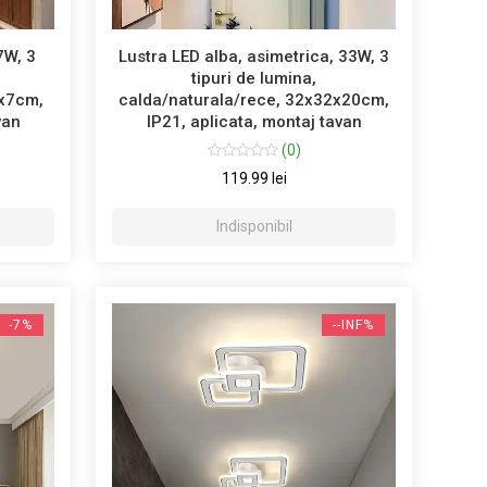
7W, 3
Lustra LED alba, asimetrica, 33W, 3
tipuri de lumina,
9x7cm,
calda/naturala/rece, 32x32x20cm,
van
IP21, aplicata, montaj tavan
(0)
119.99 lei
Indisponibil
-7%
--INF%