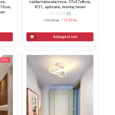
ece,
calda/naturala/rece, 27x27x8cm,
8x15cm,
IP21, aplicata, montaj tavan
van
(0)
149.99 lei
119.99 lei
Adauga in cos
-20%