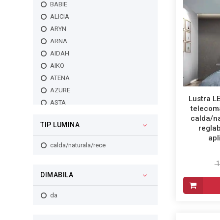
BABIE
59
80
54
ALICIA
58
67
68
ARYN
71
66
80
ARNA
117
43
46
AIDAH
39
55
22
AIKO
288
90
ATENA
109
35
AZURE
360
58
Lustra L
ASTA
63
telecoma
ALETA
54
calda/na
TIP LUMINA
AMIL
reglab
42
apl
ALDONA
48W
calda/naturala/rece
ABRIANA
65W
1
ALALA
100W
DIMABILA
AIRICA
ALARICE
da
AMANIA
AIDEN