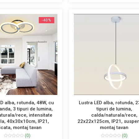
-40%
ED alba, rotunda, 48W, cu
Lustra LED alba, rotunda, 2
nda, 3 tipuri de lumina,
tipuri de lumina,
turala/rece, intensitate
calda/naturala/rece,
ila, 40x30x10cm, IP21,
22x22x125cm, IP21, suspen
icata, montaj tavan
montaj tavan
(0)
(0)