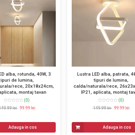
ED alba, rotunda, 40W, 3
Lustra LED alba, patrata, 4
tipuri de lumina,
tipuri de lumina,
turala/rece, 20x18x24cm,
calda/naturala/rece, 26x23
aplicata, montaj tavan
IP21, aplicata, montaj ta
(0)
(0)
49.99 lei
99.99 lei
149.99 lei
99.99 lei
Adauga in cos
Adauga in cos