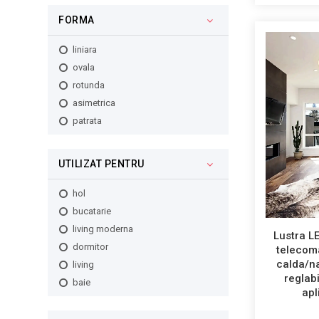
45
FORMA
27
186
liniara
81
ovala
210
rotunda
118
asimetrica
232
patrata
276
49
138
UTILIZAT PENTRU
178
hol
170
bucatarie
125
living moderna
96
Lustra L
dormitor
telecoma
336
calda/na
living
152
reglab
baie
52
apl
146