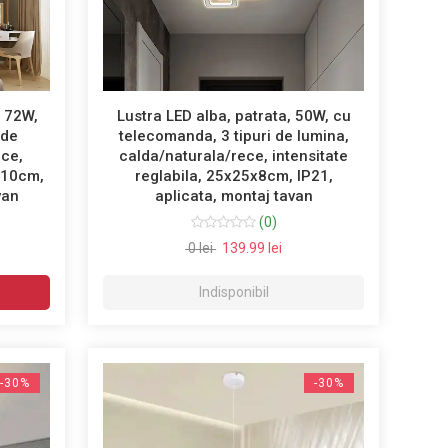
, 72W,
Lustra LED alba, patrata, 50W, cu
 de
telecomanda, 3 tipuri de lumina,
ece,
calda/naturala/rece, intensitate
5x10cm,
reglabila, 25x25x8cm, IP21,
van
aplicata, montaj tavan
(0)
0 lei
139.99 lei
Indisponibil
-30%
-30%