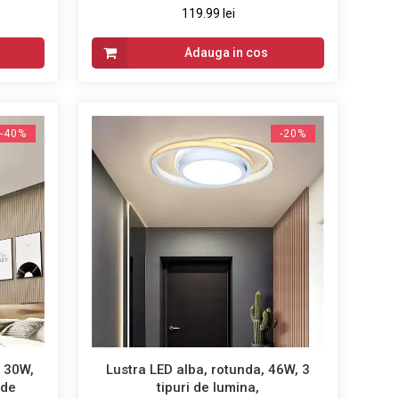
119.99 lei
Adauga in cos
-40%
-20%
, 30W,
Lustra LED alba, rotunda, 46W, 3
 de
tipuri de lumina,