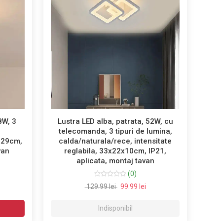
8W, 3
Lustra LED alba, patrata, 52W, cu
telecomanda, 3 tipuri de lumina,
x29cm,
calda/naturala/rece, intensitate
van
reglabila, 33x22x10cm, IP21,
aplicata, montaj tavan
(0)
129.99 lei
99.99 lei
Indisponibil