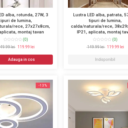
ED alba, rotunda, 27W, 3
Lustra LED alba, patrata, 5
tipuri de lumina,
tipuri de lumina,
turala/rece, 27x27x8cm,
calda/naturala/rece, 38x2
aplicata, montaj tavan
IP21, aplicata, montaj ta
(0)
(0)
49.99 lei
119.99 lei
149.99 lei
119.99 lei
Adauga in cos
Indisponibil
-13%