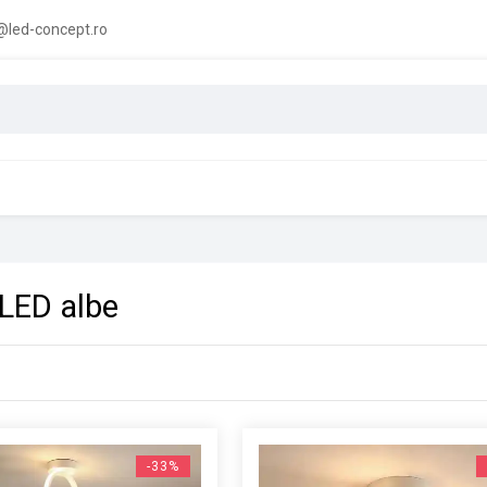
led-concept.ro
 LED albe
-33%