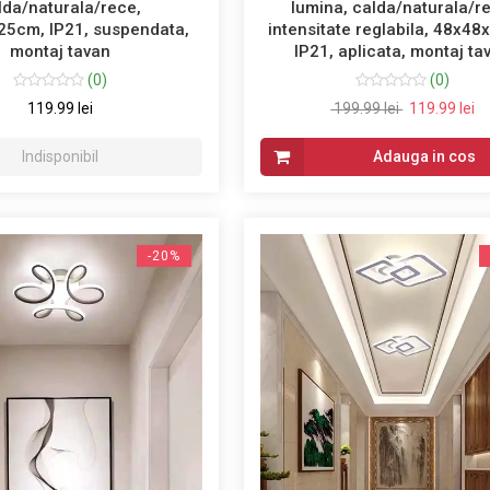
lda/naturala/rece,
lumina, calda/naturala/r
5cm, IP21, suspendata,
intensitate reglabila, 48x4
montaj tavan
IP21, aplicata, montaj ta
(0)
(0)
119.99 lei
199.99 lei
119.99 lei
Indisponibil
Adauga in cos
-20%