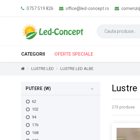
0757 519 826
office@led-concept.ro
comenzi@
CATEGORII
OFERTE SPECIALE
LUSTRE LED
LUSTRE LED ALBE
Lustre
PUTERE (W)
62
273 produse
102
94
176
168