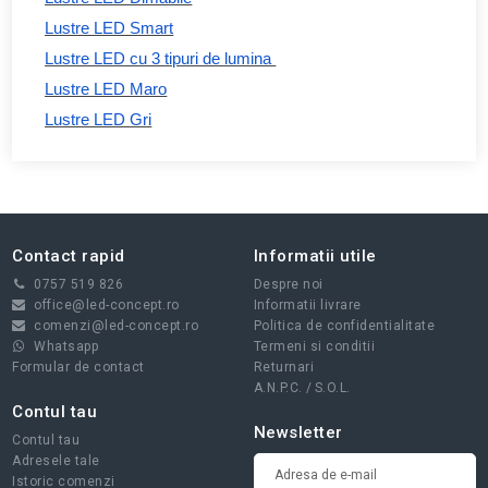
Lustre LED Smart
Lustre LED cu 3 tipuri de lumina
Lustre LED Maro
Lustre LED Gri
Contact rapid
Informatii utile
0757 519 826
Despre noi
office@led-concept.ro
Informatii livrare
comenzi@led-concept.ro
Politica de confidentialitate
Whatsapp
Termeni si conditii
Formular de contact
Returnari
A.N.P.C.
/
S.O.L.
Contul tau
Newsletter
Contul tau
Adresele tale
Istoric comenzi