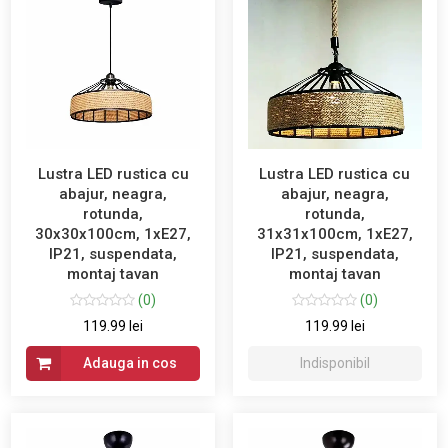
Lustra LED rustica cu
Lustra LED rustica cu
abajur, neagra,
abajur, neagra,
rotunda,
rotunda,
30x30x100cm, 1xE27,
31x31x100cm, 1xE27,
IP21, suspendata,
IP21, suspendata,
montaj tavan
montaj tavan
(0)
(0)
119.99 lei
119.99 lei
Adauga in cos
Indisponibil