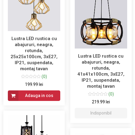
Lustra LED rustica cu
abajururi, neagra,
rotunda,
Lustra LED rustica cu
25x25x100cm, 3xE27,
abajururi, neagra,
IP21, suspendata,
rotunda,
montaj tavan
41x41x100cm, 3xE27,
(0)
IP21, suspendata,
199.99 lei
montaj tavan
(0)
Adauga in cos
219.99 lei
Indisponibil