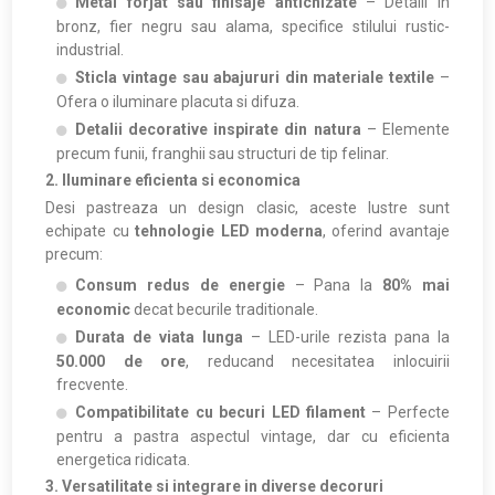
Metal forjat sau finisaje antichizate
– Detalii in
bronz, fier negru sau alama, specifice stilului rustic-
industrial.
Sticla vintage sau abajururi din materiale textile
–
Ofera o iluminare placuta si difuza.
Detalii decorative inspirate din natura
– Elemente
precum funii, franghii sau structuri de tip felinar.
2. Iluminare eficienta si economica
Desi pastreaza un design clasic, aceste lustre sunt
echipate cu
tehnologie LED moderna
, oferind avantaje
precum:
Consum redus de energie
– Pana la
80% mai
economic
decat becurile traditionale.
Durata de viata lunga
– LED-urile rezista pana la
50.000 de ore
, reducand necesitatea inlocuirii
frecvente.
Compatibilitate cu becuri LED filament
– Perfecte
pentru a pastra aspectul vintage, dar cu eficienta
energetica ridicata.
3. Versatilitate si integrare in diverse decoruri