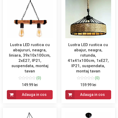
Lustra LED rustica cu
Lustra LED rustica cu
abajururi, neagra,
abajur, neagra,
liniara, 39x10x100cm,
rotunda,
2xE27, IP21,
41x41x100cm, 1xE27,
suspendata, montaj
IP21, suspendata,
tavan
montaj tavan
(0)
(0)
149.99 lei
159.99 lei
Adauga in cos
Adauga in cos