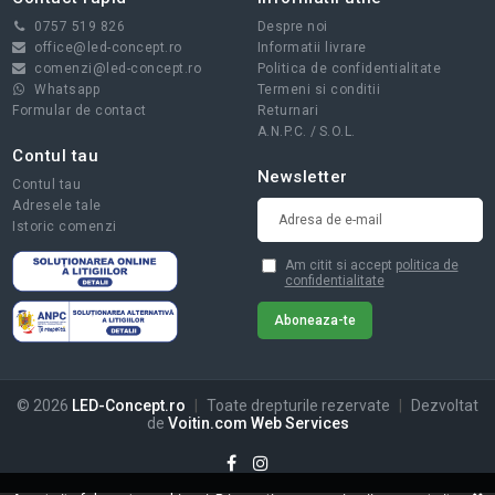
0757 519 826
Despre noi
office@led-concept.ro
Informatii livrare
comenzi@led-concept.ro
Politica de confidentialitate
Whatsapp
Termeni si conditii
Formular de contact
Returnari
A.N.P.C.
/
S.O.L.
Contul tau
Newsletter
Contul tau
Adresele tale
Istoric comenzi
Am citit si accept
politica de
confidentialitate
© 2026
LED-Concept.ro
|
Toate drepturile rezervate
|
Dezvoltat
de
Voitin.com Web Services