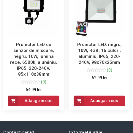
Proiector LED cu
Proiector LED, negru,
senzor de miscare,
10W, RGB, 16 culori,
negru, 10W, lumina
aluminiu, IP65, 220-
rece, 6500k, aluminiu,
240V, 98x70x25mm
IP65, 220-240V,
(0)
85x110x38mm
62.99 lei
(0)
54.99 lei
Adauga in cos
Adauga in cos
Contact rapid
Informatii utile