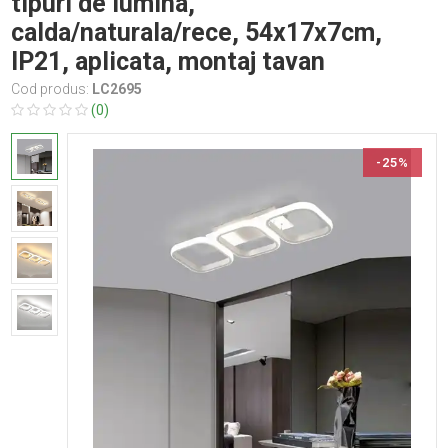
tipuri de lumina,
calda/naturala/rece, 54x17x7cm,
IP21, aplicata, montaj tavan
Cod produs:
LC2695
(0)
-25%