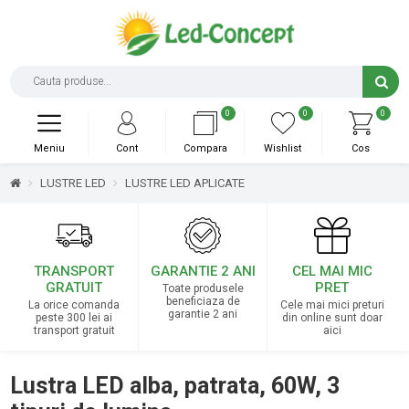
0
0
0
Meniu
Cont
Compara
Wishlist
Cos
LUSTRE LED
LUSTRE LED APLICATE
TRANSPORT
GARANTIE 2 ANI
CEL MAI MIC
GRATUIT
PRET
Toate produsele
beneficiaza de
La orice comanda
Cele mai mici preturi
garantie 2 ani
peste 300 lei ai
din online sunt doar
transport gratuit
aici
Lustra LED alba, patrata, 60W, 3