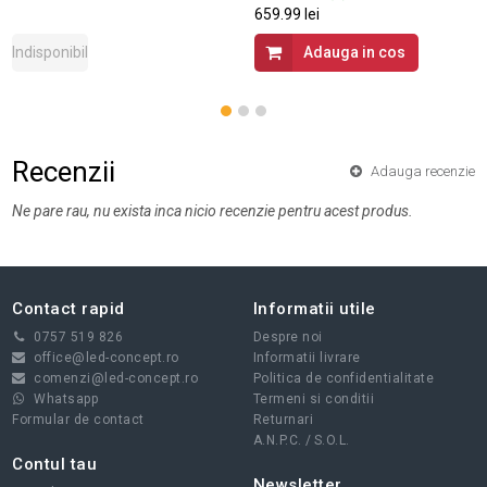
659.99 lei
Indisponibil
Adauga in cos
Recenzii
Adauga recenzie
Ne pare rau, nu exista inca nicio recenzie pentru acest produs.
Contact rapid
Informatii utile
0757 519 826
Despre noi
office@led-concept.ro
Informatii livrare
comenzi@led-concept.ro
Politica de confidentialitate
Whatsapp
Termeni si conditii
Formular de contact
Returnari
A.N.P.C.
/
S.O.L.
Contul tau
Newsletter