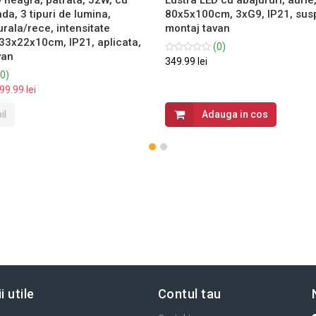
a, 3 tipuri de lumina,
80x5x100cm, 3xG9, IP21, sus
rala/rece, intensitate
montaj tavan
 33x22x10cm, IP21, aplicata,
(0)
van
349.99 lei
0)
99.99 lei
il
Adauga in cos
i utile
Contul tau