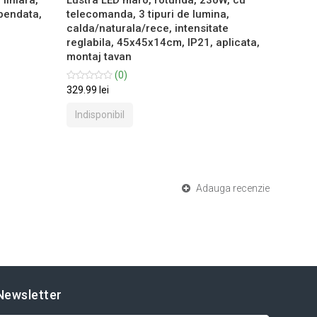
pendata,
telecomanda, 3 tipuri de lumina,
teleco
calda/naturala/rece, intensitate
calda/
reglabila, 45x45x14cm, IP21, aplicata,
reglab
montaj tavan
suspen
(0)
329.99 lei
449.99 
Indisponibil
Indis
Adauga recenzie
Newsletter