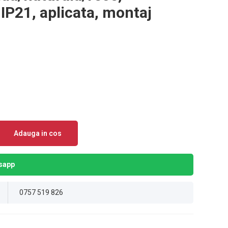
P21, aplicata, montaj
Adauga in cos
sapp
0757 519 826