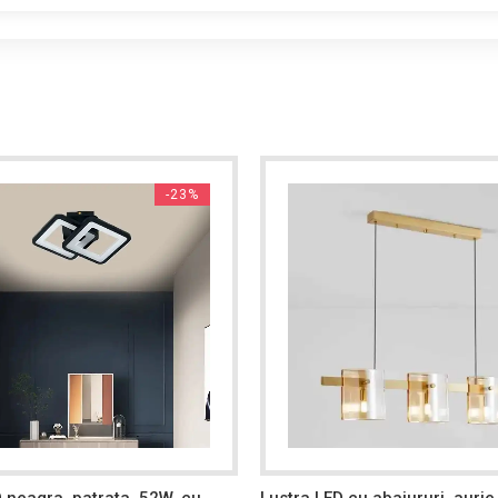
-23%
 neagra, patrata, 52W, cu
Lustra LED cu abajururi, aurie,