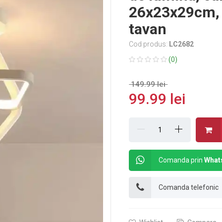
26x23x29cm, I
tavan
Cod produs:
LC2682
(0)
149.99 lei
99.99 lei
Comanda prin
What
Comanda telefonic