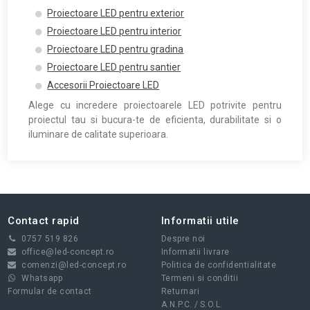
Proiectoare LED pentru exterior
Proiectoare LED pentru interior
Proiectoare LED pentru gradina
Proiectoare LED pentru santier
Accesorii Proiectoare LED
Alege cu incredere proiectoarele LED potrivite pentru
proiectul tau si bucura-te de eficienta, durabilitate si o
iluminare de calitate superioara.
Contact rapid
Informatii utile
0757 519 826
Despre noi
office@led-concept.ro
Informatii livrare
comenzi@led-concept.ro
Politica de confidentialitate
Whatsapp
Termeni si conditii
Formular de contact
Returnari
A.N.P.C.
/
S.O.L.