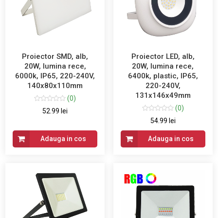
Proiector SMD, alb,
Proiector LED, alb,
20W, lumina rece,
20W, lumina rece,
6000k, IP65, 220-240V,
6400k, plastic, IP65,
140x80x110mm
220-240V,
131x146x49mm
(0)
(0)
52.99 lei
54.99 lei
Adauga in cos
Adauga in cos