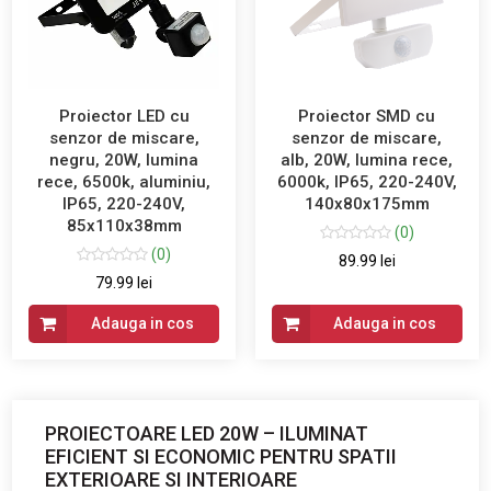
Proiector LED cu
Proiector SMD cu
senzor de miscare,
senzor de miscare,
negru, 20W, lumina
alb, 20W, lumina rece,
rece, 6500k, aluminiu,
6000k, IP65, 220-240V,
IP65, 220-240V,
140x80x175mm
85x110x38mm
(0)
(0)
89.99 lei
79.99 lei
Adauga in cos
Adauga in cos
PROIECTOARE LED 20W – ILUMINAT
EFICIENT SI ECONOMIC PENTRU SPATII
EXTERIOARE SI INTERIOARE