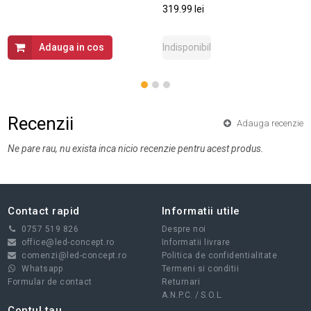
319.99 lei
Adauga in cos
Indisponibil
Recenzii
Adauga recenzie
Ne pare rau, nu exista inca nicio recenzie pentru acest produs.
Contact rapid
Informatii utile
0757 519 826
Despre noi
office@led-concept.ro
Informatii livrare
comenzi@led-concept.ro
Politica de confidentialitate
Whatsapp
Termeni si conditii
Formular de contact
Returnari
A.N.P.C.
/
S.O.L.
Contul tau