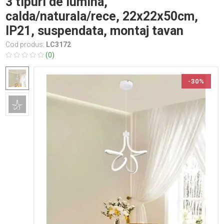
3 tipuri de lumina,
calda/naturala/rece, 22x22x50cm,
IP21, suspendata, montaj tavan
Cod produs:
LC3172
(0)
-30%