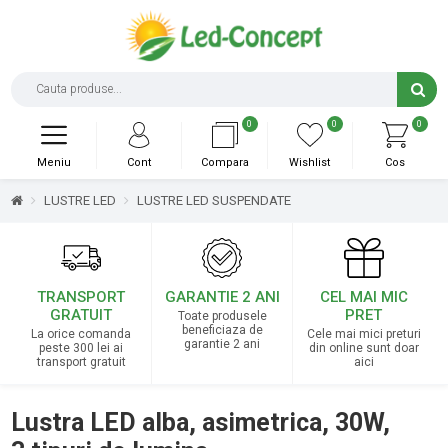
0
0
0
Meniu
Cont
Compara
Wishlist
Cos
LUSTRE LED
LUSTRE LED SUSPENDATE
TRANSPORT
GARANTIE 2 ANI
CEL MAI MIC
GRATUIT
PRET
Toate produsele
beneficiaza de
La orice comanda
Cele mai mici preturi
garantie 2 ani
peste 300 lei ai
din online sunt doar
transport gratuit
aici
Lustra LED alba, asimetrica, 30W,