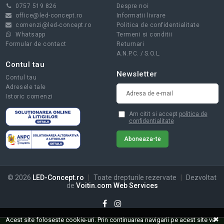
0757 519 826
Despre noi
office@led-concept.ro
Informatii livrare
comenzi@led-concept.ro
Politica de confidentialitate
Whatsapp
Termeni si conditii
Formular de contact
Returnari
A.N.P.C.
/
S.O.L.
Contul tau
Newsletter
Contul tau
Adresele tale
Istoric comenzi
Am citit si accept
politica de
confidentialitate
© 2026
LED-Concept.ro
|
Toate drepturile rezervate
|
Dezvoltat
de
Voitin.com Web Services
Acest site foloseste cookie-uri. Prin continuarea navigarii pe acest site va