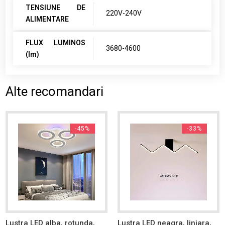
TENSIUNE DE
220V-240V
ALIMENTARE
FLUX LUMINOS
3680-4600
(lm)
Alte recomandari
-45%
-33%
Lustra LED alba, rotunda,
Lustra LED neagra, liniara,