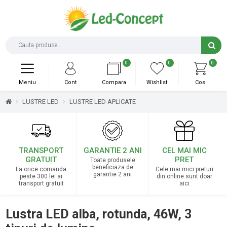
0
0
0
Meniu
Cont
Compara
Wishlist
Cos
LUSTRE LED
LUSTRE LED APLICATE
TRANSPORT
GARANTIE 2 ANI
CEL MAI MIC
GRATUIT
PRET
Toate produsele
beneficiaza de
La orice comanda
Cele mai mici preturi
garantie 2 ani
peste 300 lei ai
din online sunt doar
transport gratuit
aici
Lustra LED alba, rotunda, 46W, 3