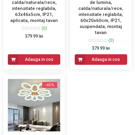
calda/naturala/rece,
de lumina,
intensitate reglabila,
calda/naturala/rece,
63x46x5cm, IP21,
intensitate reglabila,
aplicata, montaj tavan
60x20x60cm, IP21,
suspendata, montaj
(0)
tavan
379.99 lei
(0)
379.99 lei
Adauga in cos
Adauga in cos
-40%