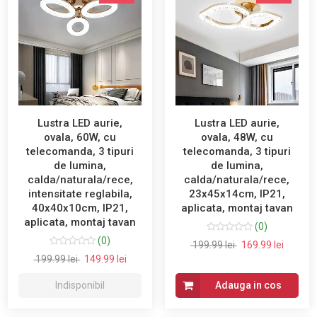
Lustra LED aurie,
Lustra LED aurie,
ovala, 60W, cu
ovala, 48W, cu
telecomanda, 3 tipuri
telecomanda, 3 tipuri
de lumina,
de lumina,
calda/naturala/rece,
calda/naturala/rece,
intensitate reglabila,
23x45x14cm, IP21,
40x40x10cm, IP21,
aplicata, montaj tavan
aplicata, montaj tavan
(0)
(0)
199.99 lei
169.99 lei
199.99 lei
149.99 lei
Indisponibil
Adauga in cos