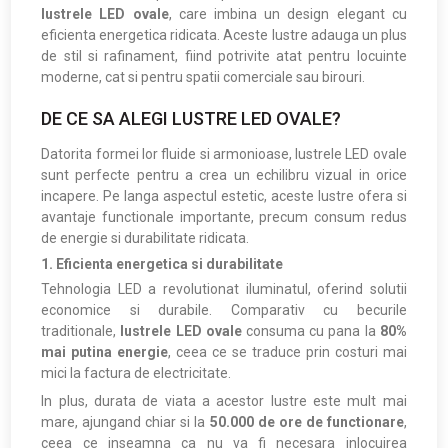
lustrele LED ovale
, care imbina un design elegant cu
eficienta energetica ridicata. Aceste lustre adauga un plus
de stil si rafinament, fiind potrivite atat pentru locuinte
moderne, cat si pentru spatii comerciale sau birouri.
DE CE SA ALEGI LUSTRE LED OVALE?
Datorita formei lor fluide si armonioase, lustrele LED ovale
sunt perfecte pentru a crea un echilibru vizual in orice
incapere. Pe langa aspectul estetic, aceste lustre ofera si
avantaje functionale importante, precum consum redus
de energie si durabilitate ridicata.
1. Eficienta energetica si durabilitate
Tehnologia LED a revolutionat iluminatul, oferind solutii
economice si durabile. Comparativ cu becurile
traditionale,
lustrele LED ovale
consuma cu pana la
80%
mai putina energie
, ceea ce se traduce prin costuri mai
mici la factura de electricitate.
In plus, durata de viata a acestor lustre este mult mai
mare, ajungand chiar si la
50.000 de ore de functionare
,
ceea ce inseamna ca nu va fi necesara inlocuirea