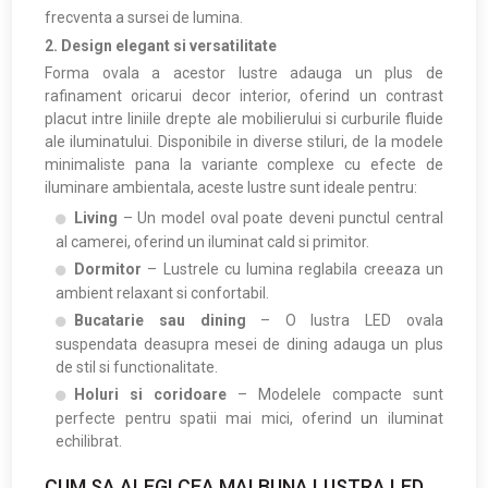
frecventa a sursei de lumina.
2. Design elegant si versatilitate
Forma ovala a acestor lustre adauga un plus de
rafinament oricarui decor interior, oferind un contrast
placut intre liniile drepte ale mobilierului si curburile fluide
ale iluminatului. Disponibile in diverse stiluri, de la modele
minimaliste pana la variante complexe cu efecte de
iluminare ambientala, aceste lustre sunt ideale pentru:
Living
– Un model oval poate deveni punctul central
al camerei, oferind un iluminat cald si primitor.
Dormitor
– Lustrele cu lumina reglabila creeaza un
ambient relaxant si confortabil.
Bucatarie sau dining
– O lustra LED ovala
suspendata deasupra mesei de dining adauga un plus
de stil si functionalitate.
Holuri si coridoare
– Modelele compacte sunt
perfecte pentru spatii mai mici, oferind un iluminat
echilibrat.
CUM SA ALEGI CEA MAI BUNA LUSTRA LED