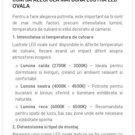
OVALA
Pentru a face alegerea potrivita, este important sa tii cont
de mai multi factori, precum intensitatea luminii,
temperatura de culoare si stilul decorativ al camerei.
1. Intensitatea si temperatura de culoare
Lustrele LED ovale sunt disponibile in diferite temperaturi
de culoare, fiecare avand un impact diferit asupra
atmosferei incaperii:
Lumina calda (2700K - 3000K)
– Ideala pentru
dormitoare si livinguri, creand un ambient relaxant si
confortabil.
Lumina neutra (4000K - 4500K)
– Potrivita pentru
bucatarii si birouri, oferind o iluminare echilibrata si
naturala.
Lumina rece (6000K - 6500K)
– Recomandata
pentru spatii de lucru, bai sau zone unde este necesara
o vizibilitate sporita.
2. Dimensiunea si tipul de montaj
Alegerea unei lustre LED ovale trebuie sa fie corelata cu