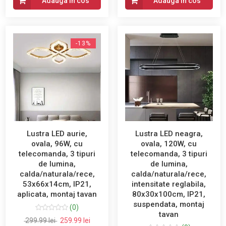
Adauga in cos
Adauga in cos
-13%
Lustra LED aurie,
Lustra LED neagra,
ovala, 96W, cu
ovala, 120W, cu
telecomanda, 3 tipuri
telecomanda, 3 tipuri
de lumina,
de lumina,
calda/naturala/rece,
calda/naturala/rece,
53x66x14cm, IP21,
intensitate reglabila,
aplicata, montaj tavan
80x30x100cm, IP21,
suspendata, montaj
(0)
tavan
299.99 lei
259.99 lei