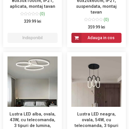
80x30x100cm, IP21,
60x20x60cm, IP21,
aplicata, montaj tavan
suspendata, montaj
tavan
(0)
(0)
339.99 lei
359.99 lei
Indisponibil
Adauga in cos
Lustra LED alba, ovala,
Lustra LED neagra,
43W, cu telecomanda,
ovala, 54W, cu
3 tipuri de lumina,
telecomanda, 3 tipuri