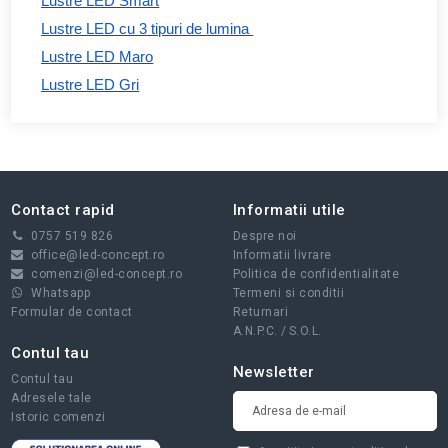
Lustre LED Smart
Lustre LED cu 3 tipuri de lumina
Lustre LED Maro
Lustre LED Gri
Contact rapid
Informatii utile
0757 519 826
Despre noi
office@led-concept.ro
Informatii livrare
comenzi@led-concept.ro
Politica de confidentialitate
Whatsapp
Termeni si conditii
Formular de contact
Returnari
A.N.P.C.
/
S.O.L.
Contul tau
Newsletter
Contul tau
Adresele tale
Istoric comenzi