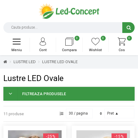
0
0
0
Meniu
Cont
Compara
Wishlist
Cos
LUSTRE LED
LUSTRE LED OVALE
Lustre LED Ovale
FILTREAZA PRODUSELE
11 produse
-25%
-15%