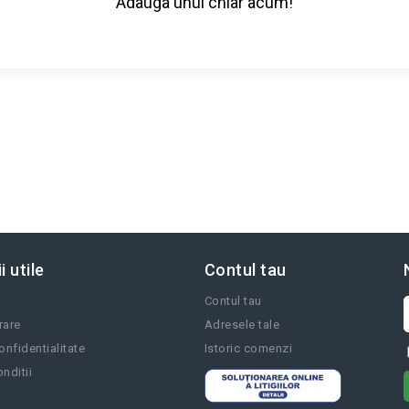
Adauga unul chiar acum!
i utile
Contul tau
Contul tau
vrare
Adresele tale
onfidentialitate
Istoric comenzi
nditii