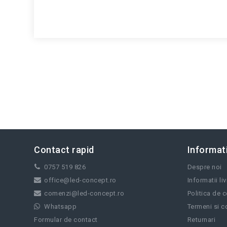
Contact rapid
Informati
0757 519 826
Despre noi
office@led-concept.ro
Informatii li
comenzi@led-concept.ro
Politica de c
Whatsapp
Termeni si co
Formular de contact
Returnari