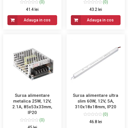
(0)
(0)
41.4 lei
43.2 lei
Adauga in cos
Adauga in cos
Sursa alimentare
Sursa alimentare ultra
metalica 25W, 12V,
slim 60W, 12V, 5A,
2.1A, 85x53x33mm,
310x18x18mm, IP20
IP20
(0)
(0)
46.8 lei
45 lei