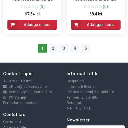
(0)
(0)
67.54 lei
68.4 lei
Adauga in cos
Adauga in cos
1
2
3
4
5
Contact rapid
Informatii utile
0757 519 826
Despre noi
office@led-concept.ro
Informatii livrare
comenzi@led-concept.ro
Politica de confidentialitate
Whatsapp
Termeni si conditii
Formular de contact
Returnari
A.N.P.C.
/
S.O.L.
Contul tau
Newsletter
Contul tau
Adresele tale