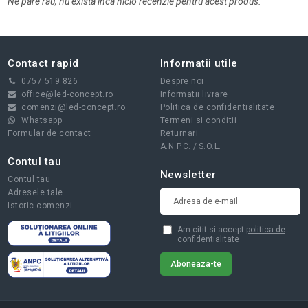
Ne pare rau, nu exista inca nicio recenzie pentru acest produs.
Contact rapid
Informatii utile
0757 519 826
Despre noi
office@led-concept.ro
Informatii livrare
comenzi@led-concept.ro
Politica de confidentialitate
Whatsapp
Termeni si conditii
Formular de contact
Returnari
A.N.P.C.
/
S.O.L.
Contul tau
Newsletter
Contul tau
Adresele tale
Istoric comenzi
Am citit si accept
politica de
confidentialitate