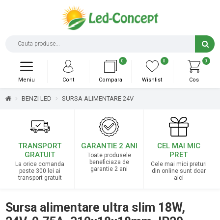
0
0
0
Meniu
Cont
Compara
Wishlist
Cos
BENZI LED
SURSA ALIMENTARE 24V
TRANSPORT
GARANTIE 2 ANI
CEL MAI MIC
GRATUIT
PRET
Toate produsele
beneficiaza de
La orice comanda
Cele mai mici preturi
garantie 2 ani
peste 300 lei ai
din online sunt doar
transport gratuit
aici
Sursa alimentare ultra slim 18W,