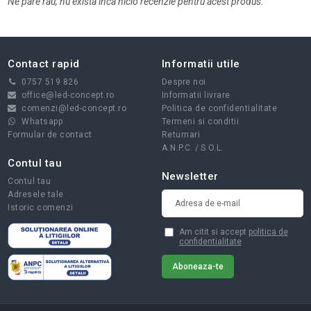
Ne pare rau, nu exista inca nicio recenzie pentru acest produs.
Contact rapid
Informatii utile
0757 519 826
Despre noi
office@led-concept.ro
Informatii livrare
comenzi@led-concept.ro
Politica de confidentialitate
Whatsapp
Termeni si conditii
Formular de contact
Returnari
A.N.P.C.
/
S.O.L.
Contul tau
Newsletter
Contul tau
Adresele tale
Istoric comenzi
Am citit si accept
politica de
confidentialitate