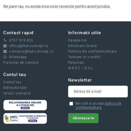
Ne pare rau, nu exista inca nicio recenzie pentru acest produs.
Contact rapid
Informatii utile
0757 519 826
Despre noi
office@led-concept.ro
Informatii livrare
comenzi@led-concept.ro
Politica de confidentialitate
Whatsapp
Termeni si conditii
Formular de contact
Returnari
A.N.P.C.
/
S.O.L.
Contul tau
Newsletter
Contul tau
Adresele tale
Istoric comenzi
Am citit si accept
politica de
confidentialitate