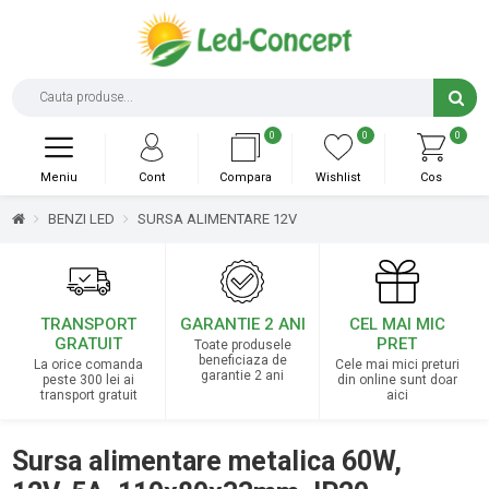
0
0
0
Meniu
Cont
Compara
Wishlist
Cos
BENZI LED
SURSA ALIMENTARE 12V
TRANSPORT
GARANTIE 2 ANI
CEL MAI MIC
GRATUIT
PRET
Toate produsele
beneficiaza de
La orice comanda
Cele mai mici preturi
garantie 2 ani
peste 300 lei ai
din online sunt doar
transport gratuit
aici
Sursa alimentare metalica 60W,