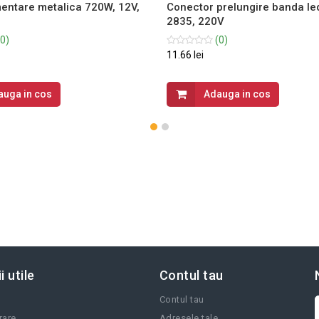
mentare metalica 720W, 12V,
Conector prelungire banda led,
2835, 220V
0)
(0)
11.66 lei
auga in cos
Adauga in cos
i utile
Contul tau
Contul tau
vrare
Adresele tale