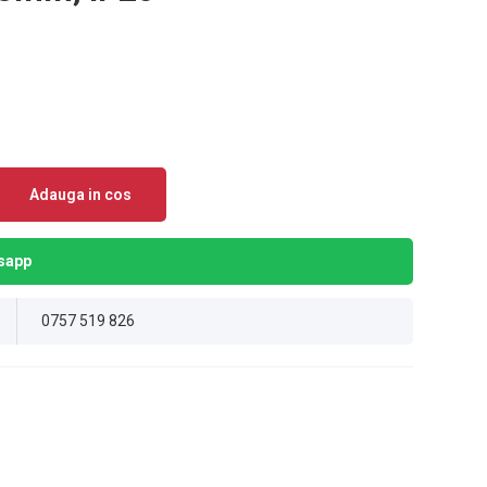
Adauga in cos
sapp
0757 519 826