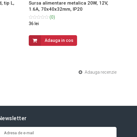
 tip L,
Sursa alimentare metalica 20W, 12V,
Profil
1.6A, 70x40x32mm, IP20
conve
IP20
(0)
36 lei
63.99 le
Adauga in cos
Adauga recenzie
Newsletter