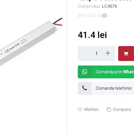
Cod produs:
LC4076
(0)
41.4 lei
Comanda prin
What
Comanda telefonic
Wishlist
Compara