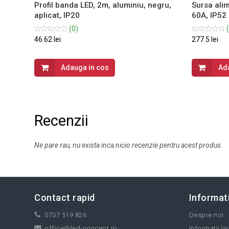
mina
Profil banda LED, 2m, aluminiu, negru,
Sursa ali
l,
aplicat, IP20
60A, IP52
(0)
(
46.62 lei
277.5 lei
Adauga in cos
Ad
Recenzii
Ne pare rau, nu exista inca nicio recenzie pentru acest produs.
Contact rapid
Informati
0757 519 826
Despre noi
office@led-concept.ro
Informatii li