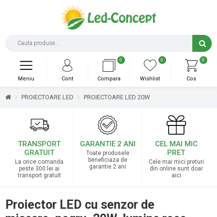
0
0
0
Meniu
Cont
Compara
Wishlist
Cos
PROIECTOARE LED
PROIECTOARE LED 20W
TRANSPORT
GARANTIE 2 ANI
CEL MAI MIC
GRATUIT
PRET
Toate produsele
beneficiaza de
La orice comanda
Cele mai mici preturi
garantie 2 ani
peste 300 lei ai
din online sunt doar
transport gratuit
aici
Proiector LED cu senzor de