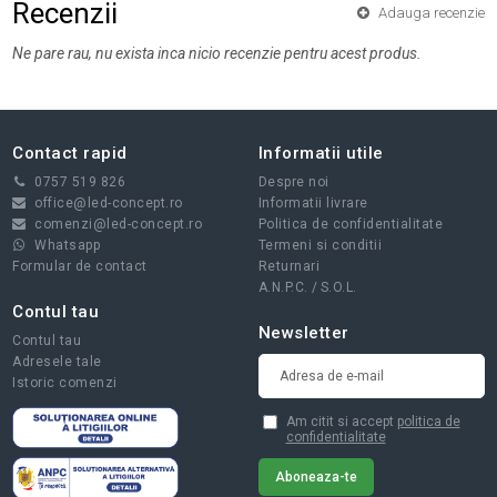
Recenzii
Adauga recenzie
Ne pare rau, nu exista inca nicio recenzie pentru acest produs.
Contact rapid
Informatii utile
0757 519 826
Despre noi
office@led-concept.ro
Informatii livrare
comenzi@led-concept.ro
Politica de confidentialitate
Whatsapp
Termeni si conditii
Formular de contact
Returnari
A.N.P.C.
/
S.O.L.
Contul tau
Newsletter
Contul tau
Adresele tale
Istoric comenzi
Am citit si accept
politica de
confidentialitate