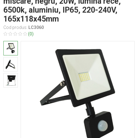
miscare, negru, 20W, lumina rece,
6500k, aluminiu, IP65, 220-240V,
165x118x45mm
Cod produs:
LC3060
(0)