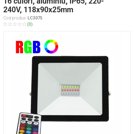
16 culori, aluminiu, IP65, 220-
240V, 118x90x25mm
Cod produs:
LC3075
(0)