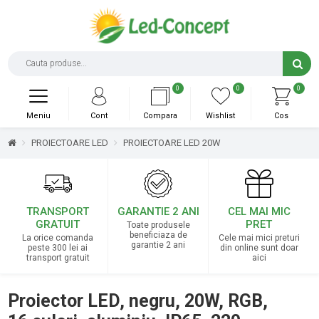
0
0
0
Meniu
Cont
Compara
Wishlist
Cos
PROIECTOARE LED
PROIECTOARE LED 20W
TRANSPORT
GARANTIE 2 ANI
CEL MAI MIC
GRATUIT
PRET
Toate produsele
beneficiaza de
La orice comanda
Cele mai mici preturi
garantie 2 ani
peste 300 lei ai
din online sunt doar
transport gratuit
aici
Proiector LED, negru, 20W, RGB,