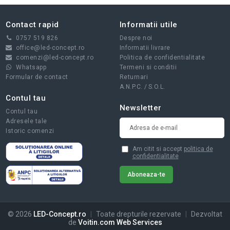
Contact rapid
Informatii utile
0757 519 826
Despre noi
office@led-concept.ro
Informatii livrare
comenzi@led-concept.ro
Politica de confidentialitate
Whatsapp
Termeni si conditii
Formular de contact
Returnari
A.N.P.C.
/
S.O.L.
Contul tau
Newsletter
Contul tau
Adresele tale
Istoric comenzi
Am citit si accept
politica de
confidentialitate
© 2026
LED-Concept.ro
|
Toate drepturile rezervate
|
Dezvoltat
de
Voitin.com Web Services