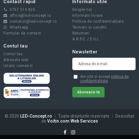
Contact rapid
Informatii utile
0757 519 826
Despre noi
office@led-concept.ro
Informatii livrare
comenzi@led-concept.ro
Politica de confidentialitate
Whatsapp
Termeni si conditii
Formular de contact
Returnari
A.N.P.C.
/
S.O.L.
Contul tau
Newsletter
Contul tau
Adresele tale
Istoric comenzi
Am citit si accept
politica de
confidentialitate
© 2026
LED-Concept.ro
|
Toate drepturile rezervate
|
Dezvoltat
de
Voitin.com Web Services