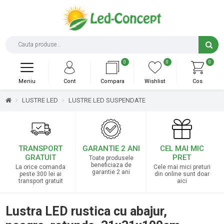
0
0
0
Meniu
Cont
Compara
Wishlist
Cos
LUSTRE LED
LUSTRE LED SUSPENDATE
TRANSPORT
GARANTIE 2 ANI
CEL MAI MIC
GRATUIT
PRET
Toate produsele
beneficiaza de
La orice comanda
Cele mai mici preturi
garantie 2 ani
peste 300 lei ai
din online sunt doar
transport gratuit
aici
Lustra LED rustica cu abajur,