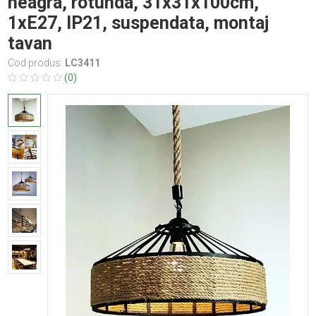
neagra, rotunda, 31x31x100cm,
1xE27, IP21, suspendata, montaj
tavan
Cod produs:
LC3411
(0)