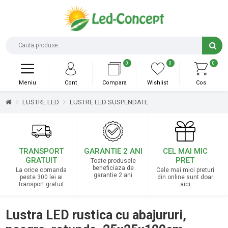
0
0
0
Meniu
Cont
Compara
Wishlist
Cos
LUSTRE LED
LUSTRE LED SUSPENDATE
TRANSPORT
GARANTIE 2 ANI
CEL MAI MIC
GRATUIT
PRET
Toate produsele
beneficiaza de
La orice comanda
Cele mai mici preturi
garantie 2 ani
peste 300 lei ai
din online sunt doar
transport gratuit
aici
Lustra LED rustica cu abajururi,