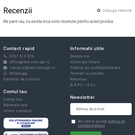
Recenzii
Adauga recenzie
Ne pare rau, nu exista inca nicio recenzie pentru acest produs.
Contact rapid
Informatii utile
0757 519 826
Despre noi
office@led-concept.ro
Informatii livrare
comenzi@led-concept.ro
Politica de confidentialitate
Whatsapp
Termeni si conditii
Formular de contact
Returnari
A.N.P.C.
/
S.O.L.
Contul tau
Newsletter
Contul tau
Adresele tale
Istoric comenzi
Am citit si accept
politica de
confidentialitate