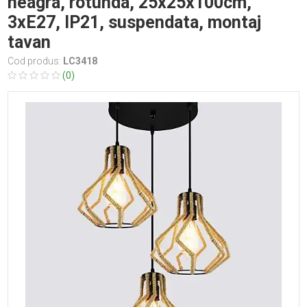
neagra, rotunda, 25x25x100cm,
3xE27, IP21, suspendata, montaj
tavan
Cod produs:
LC3418
(0)