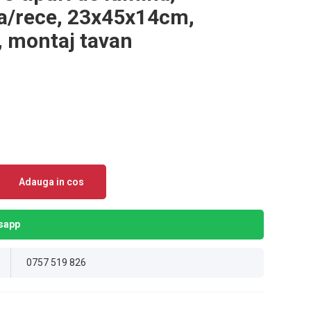
la/rece, 23x45x14cm,
a, montaj tavan
Adauga in cos
sapp
0757 519 826