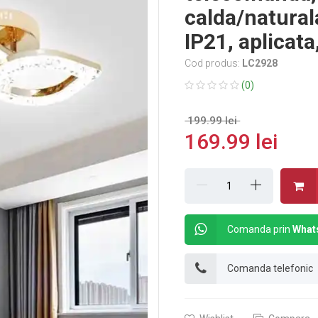
calda/natura
IP21, aplicat
Cod produs:
LC2928
(0)
199.99 lei
169.99 lei
Comanda prin
What
Comanda telefonic