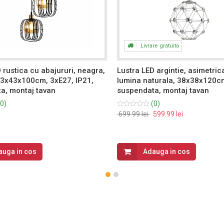
Livrare gratuita
 rustica cu abajururi, neagra,
Lustra LED argintie, asimetric
43x43x100cm, 3xE27, IP21,
lumina naturala, 38x38x120cm
a, montaj tavan
suspendata, montaj tavan
0)
(0)
699.99 lei
599.99 lei
auga in cos
Adauga in cos