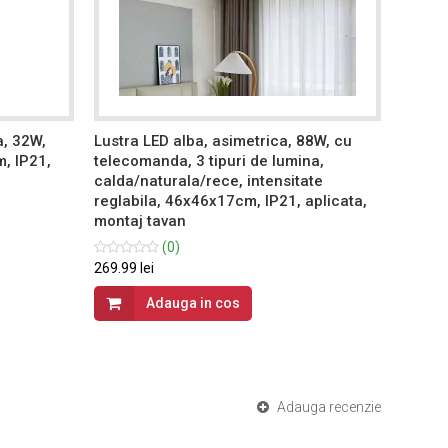
a, 32W,
Lustra LED alba, asimetrica, 88W, cu
Lustra
, IP21,
telecomanda, 3 tipuri de lumina,
102W, 
calda/naturala/rece, intensitate
lumina
reglabila, 46x46x17cm, IP21, aplicata,
reglab
montaj tavan
montaj
(0)
269.99 lei
299.99 
Adauga in cos
Adauga recenzie