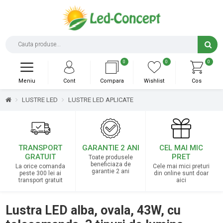
0
0
0
Meniu
Cont
Compara
Wishlist
Cos
LUSTRE LED
LUSTRE LED APLICATE
TRANSPORT
GARANTIE 2 ANI
CEL MAI MIC
GRATUIT
PRET
Toate produsele
beneficiaza de
La orice comanda
Cele mai mici preturi
garantie 2 ani
peste 300 lei ai
din online sunt doar
transport gratuit
aici
Lustra LED alba, ovala, 43W, cu