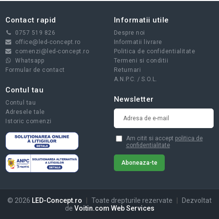
Contact rapid
Informatii utile
0757 519 826
Despre noi
office@led-concept.ro
Informatii livrare
comenzi@led-concept.ro
Politica de confidentialitate
Whatsapp
Termeni si conditii
Formular de contact
Returnari
A.N.P.C.
/
S.O.L.
Contul tau
Newsletter
Contul tau
Adresele tale
Istoric comenzi
Am citit si accept
politica de
confidentialitate
© 2026
LED-Concept.ro
|
Toate drepturile rezervate
|
Dezvoltat
de
Voitin.com Web Services