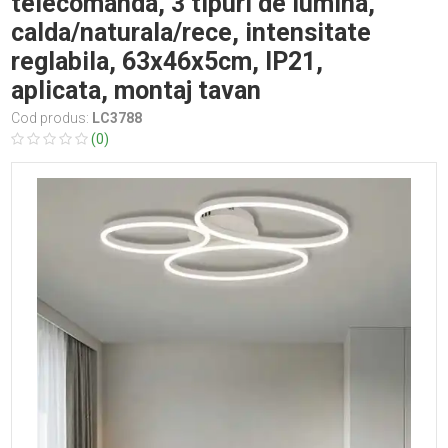
telecomanda, 3 tipuri de lumina,
calda/naturala/rece, intensitate
reglabila, 63x46x5cm, IP21,
aplicata, montaj tavan
Cod produs:
LC3788
(0)