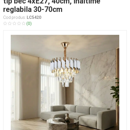
tip bec 4xE27, 40cm, inaltime
reglabila 30-70cm
Cod produs:
LC5420
(0)