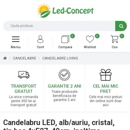
0
0
0
Meniu
Cont
Compara
Wishlist
Cos
CANDELABRE
CANDELABRE LIVING
TRANSPORT
GARANTIE 2 ANI
CEL MAI MIC
GRATUIT
PRET
Toate produsele
beneficiaza de
La orice comanda
Cele mai mici preturi
garantie 2 ani
peste 300 lei ai
din online sunt doar
transport gratuit
aici
Candelabru LED, alb/auriu, cristal,