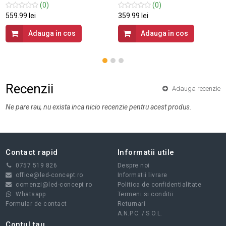
(0)
(0)
559.99 lei
359.99 lei
Adauga in cos
Adauga in cos
Recenzii
Adauga recenzie
Ne pare rau, nu exista inca nicio recenzie pentru acest produs.
Contact rapid
Informatii utile
0757 519 826
Despre noi
office@led-concept.ro
Informatii livrare
comenzi@led-concept.ro
Politica de confidentialitate
Whatsapp
Termeni si conditii
Formular de contact
Returnari
A.N.P.C.
/
S.O.L.
Contul tau