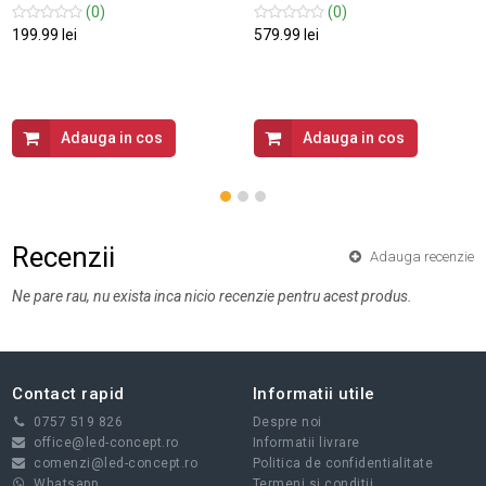
(0)
(0)
199.99 lei
579.99 lei
Adauga in cos
Adauga in cos
Recenzii
Adauga recenzie
Ne pare rau, nu exista inca nicio recenzie pentru acest produs.
Contact rapid
Informatii utile
0757 519 826
Despre noi
office@led-concept.ro
Informatii livrare
comenzi@led-concept.ro
Politica de confidentialitate
Whatsapp
Termeni si conditii