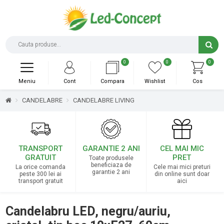
0
0
0
Meniu
Cont
Compara
Wishlist
Cos
CANDELABRE
CANDELABRE LIVING
TRANSPORT
GARANTIE 2 ANI
CEL MAI MIC
GRATUIT
PRET
Toate produsele
beneficiaza de
La orice comanda
Cele mai mici preturi
garantie 2 ani
peste 300 lei ai
din online sunt doar
transport gratuit
aici
Candelabru LED, negru/auriu,