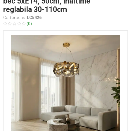
bec 5xE14, 50cm, inaltime
reglabila 30-110cm
Cod produs:
LC5426
(0)