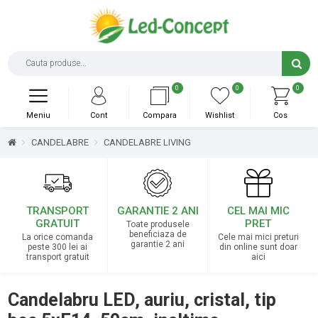
0
0
0
Meniu
Cont
Compara
Wishlist
Cos
CANDELABRE
CANDELABRE LIVING
TRANSPORT
GARANTIE 2 ANI
CEL MAI MIC
GRATUIT
PRET
Toate produsele
beneficiaza de
La orice comanda
Cele mai mici preturi
garantie 2 ani
peste 300 lei ai
din online sunt doar
transport gratuit
aici
Candelabru LED, auriu, cristal, tip