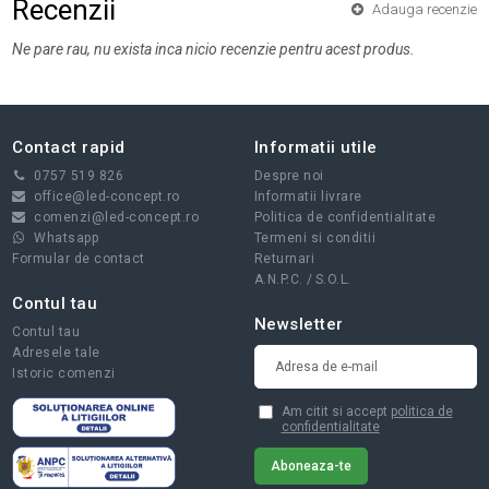
Recenzii
Adauga recenzie
Ne pare rau, nu exista inca nicio recenzie pentru acest produs.
Contact rapid
Informatii utile
0757 519 826
Despre noi
office@led-concept.ro
Informatii livrare
comenzi@led-concept.ro
Politica de confidentialitate
Whatsapp
Termeni si conditii
Formular de contact
Returnari
A.N.P.C.
/
S.O.L.
Contul tau
Newsletter
Contul tau
Adresele tale
Istoric comenzi
Am citit si accept
politica de
confidentialitate