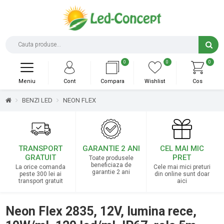
0
0
0
Meniu
Cont
Compara
Wishlist
Cos
BENZI LED
NEON FLEX
TRANSPORT
GARANTIE 2 ANI
CEL MAI MIC
GRATUIT
PRET
Toate produsele
beneficiaza de
La orice comanda
Cele mai mici preturi
garantie 2 ani
peste 300 lei ai
din online sunt doar
transport gratuit
aici
Neon Flex 2835, 12V, lumina rece,