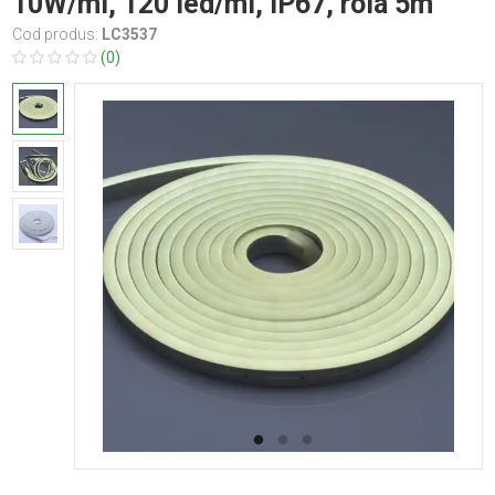
10W/ml, 120 led/ml, IP67, rola 5m
Cod produs:
LC3537
(0)