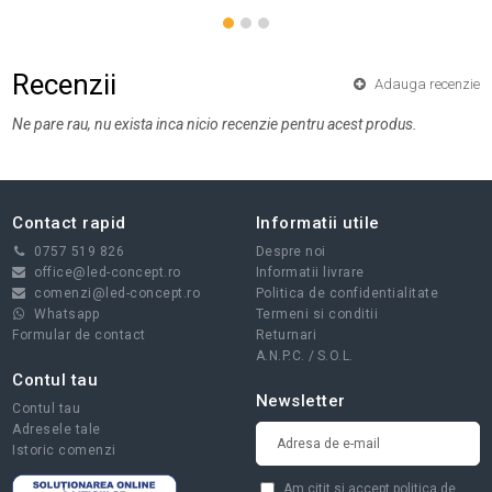
Recenzii
Adauga recenzie
Ne pare rau, nu exista inca nicio recenzie pentru acest produs.
Contact rapid
Informatii utile
0757 519 826
Despre noi
office@led-concept.ro
Informatii livrare
comenzi@led-concept.ro
Politica de confidentialitate
Whatsapp
Termeni si conditii
Formular de contact
Returnari
A.N.P.C.
/
S.O.L.
Contul tau
Newsletter
Contul tau
Adresele tale
Istoric comenzi
Am citit si accept
politica de