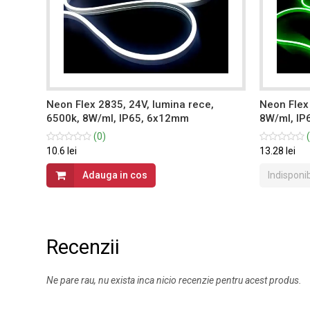
,
Neon Flex 2835, 24V, lumina rece,
Neon Flex 
6500k, 8W/ml, IP65, 6x12mm
8W/ml, IP
(0)
(
10.6 lei
13.28 lei
Adauga in cos
Indisponib
Recenzii
Ne pare rau, nu exista inca nicio recenzie pentru acest produs.