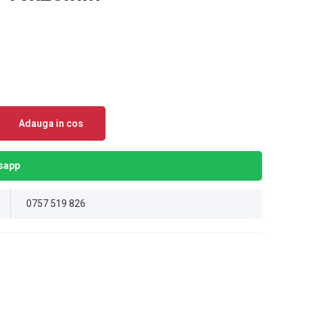
Adauga in cos
sapp
0757 519 826