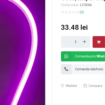
Cod produs:
LC3566
(0)
33.48 lei
Comanda prin
What
Comanda telefonic
Wishlist
Compara