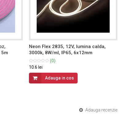
oz,
Neon Flex 2835, 12V, lumina calda,
Neon F
a 5m
3000k, 8W/ml, IP65, 6x12mm
IP65,
(0)
10.6 lei
47.13 le
Adauga in cos
Adauga recenzie