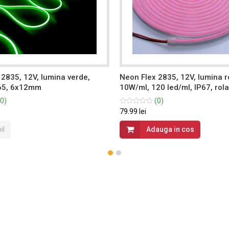
2835, 12V, lumina verde,
Neon Flex 2835, 12V, lumina r
65, 6x12mm
10W/ml, 120 led/ml, IP67, rol
0)
(0)
79.99 lei
il
Adauga in cos