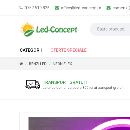
0757 519 826
office@led-concept.ro
comenzi@
CATEGORII
OFERTE SPECIALE
BENZI LED
NEON FLEX
TRANSPORT GRATUIT
La orice comanda peste 300 lei ai transport gratuit