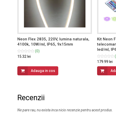
da,
Neon Flex 2835, 220V, lumina naturala,
Kit Neon F
4100k, 10W/ml, IP65, 9x15mm
telecoman
led/ml, IP
(0)
(
15.32 lei
179.99 lei
Adauga in cos
Ad
Recenzii
Ne pare rau, nu exista inca nicio recenzie pentru acest produs.