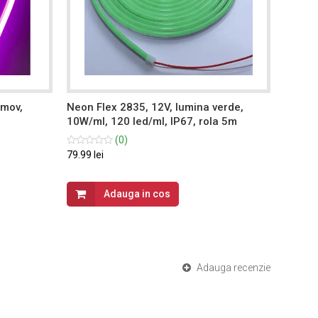
 mov,
Neon Flex 2835, 12V, lumina verde,
Neon F
10W/ml, 120 led/ml, IP67, rola 5m
6500k
(0)
79.99 lei
10.6 lei
Adauga in cos
Adauga recenzie