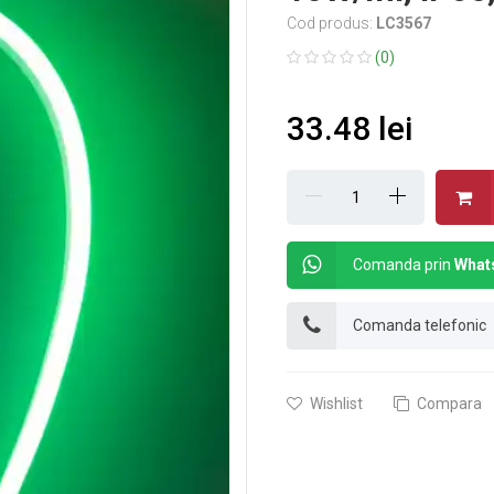
Cod produs:
LC3567
(0)
33.48 lei
Comanda prin
What
Comanda telefonic
Wishlist
Compara