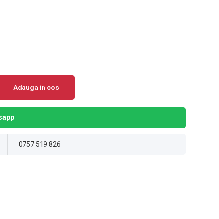
Adauga in cos
sapp
0757 519 826