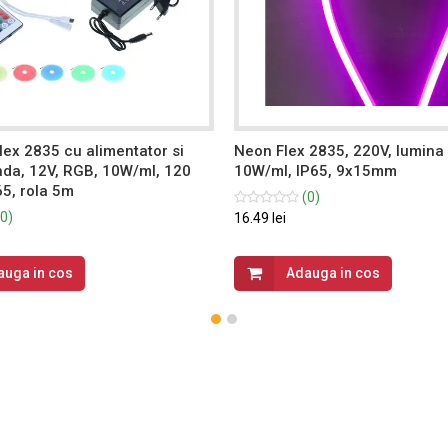
lex 2835 cu alimentator si
Neon Flex 2835, 220V, lumina
da, 12V, RGB, 10W/ml, 120
10W/ml, IP65, 9x15mm
65, rola 5m
(0)
0)
16.49 lei
auga in cos
Adauga in cos