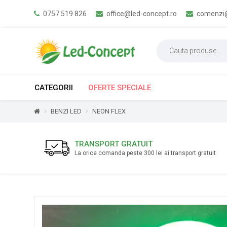
0757 519 826
office@led-concept.ro
comenzi@
CATEGORII
OFERTE SPECIALE
BENZI LED
NEON FLEX
TRANSPORT GRATUIT
La orice comanda peste 300 lei ai transport gratuit