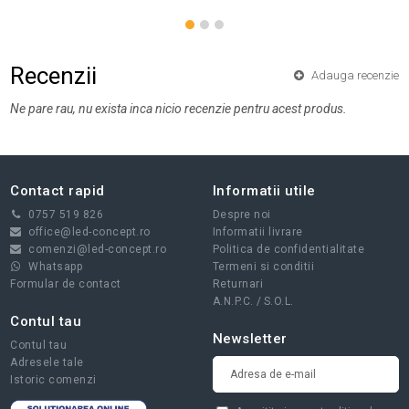
Recenzii
Adauga recenzie
Ne pare rau, nu exista inca nicio recenzie pentru acest produs.
Contact rapid
Informatii utile
0757 519 826
Despre noi
office@led-concept.ro
Informatii livrare
comenzi@led-concept.ro
Politica de confidentialitate
Whatsapp
Termeni si conditii
Formular de contact
Returnari
A.N.P.C.
/
S.O.L.
Contul tau
Newsletter
Contul tau
Adresele tale
Istoric comenzi