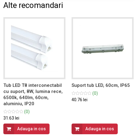
Alte recomandari
Tub LED T8 interconectabil
Suport tub LED, 60cm, IP65
cu suport, 8W, lumina rece,
(0)
6500k, 640lm, 60cm,
40.76 lei
aluminiu, IP20
(0)
31.63 lei
Adauga in cos
Adauga in cos