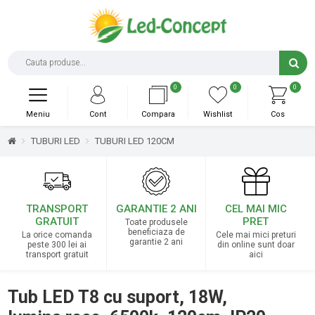
0
0
0
Meniu
Cont
Compara
Wishlist
Cos
TUBURI LED
TUBURI LED 120CM
TRANSPORT
GARANTIE 2 ANI
CEL MAI MIC
GRATUIT
PRET
Toate produsele
beneficiaza de
La orice comanda
Cele mai mici preturi
garantie 2 ani
peste 300 lei ai
din online sunt doar
transport gratuit
aici
Tub LED T8 cu suport, 18W,