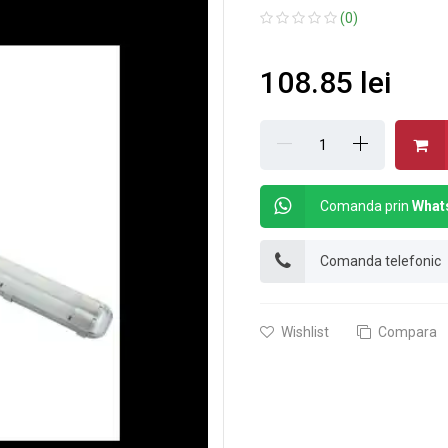
(0)
108.85 lei
Comanda prin
What
Comanda telefonic
Wishlist
Compara