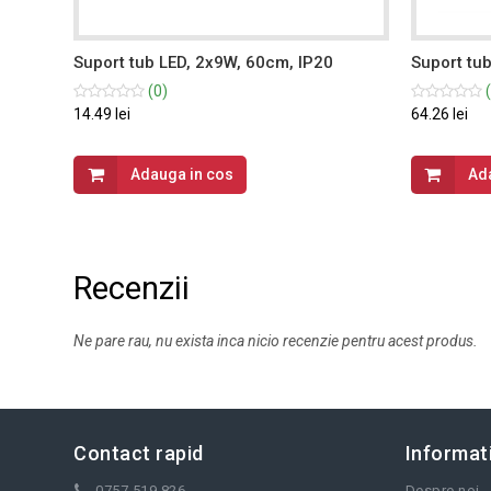
65,
Suport tub LED, 2x9W, 60cm, IP20
Suport tu
(0)
(
14.49 lei
64.26 lei
Adauga in cos
Ad
Recenzii
Ne pare rau, nu exista inca nicio recenzie pentru acest produs.
Contact rapid
Informati
0757 519 826
Despre noi