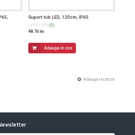
P65,
Suport tub LED, 120cm, IP65
Suport
(0)
48.76 lei
80.76 le
Adauga in cos
Adauga recenzie
Newsletter