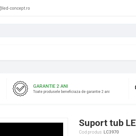
led-concept.ro
GARANTIE 2 ANI
Toate produsele beneficiaza de garantie 2 ani
Suport tub L
Cod produs:
LC3970