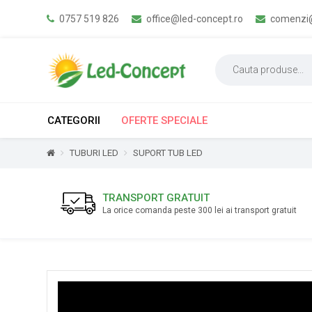
0757 519 826
office@led-concept.ro
comenzi@
CATEGORII
OFERTE SPECIALE
TUBURI LED
SUPORT TUB LED
TRANSPORT GRATUIT
La orice comanda peste 300 lei ai transport gratuit