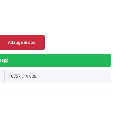
Adauga in cos
sapp
0757 519 826