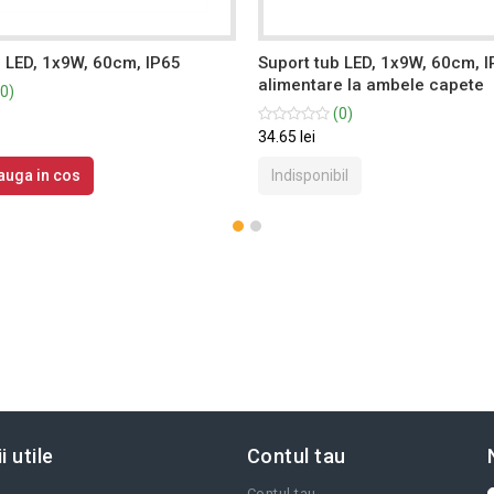
b LED, 1x9W, 60cm, IP65
Suport tub LED, 1x9W, 60cm, I
alimentare la ambele capete
0)
(0)
34.65 lei
auga in cos
Indisponibil
i utile
Contul tau
Contul tau