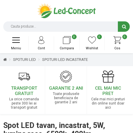
0
0
0
Meniu
Cont
Compara
Wishlist
Cos
SPOTURI LED
SPOTURI LED INCASTRATE
TRANSPORT
GARANTIE 2 ANI
CEL MAI MIC
GRATUIT
PRET
Toate produsele
beneficiaza de
La orice comanda
Cele mai mici preturi
garantie 2 ani
peste 300 lei ai
din online sunt doar
transport gratuit
aici
Spot LED tavan, incastrat, 5W,