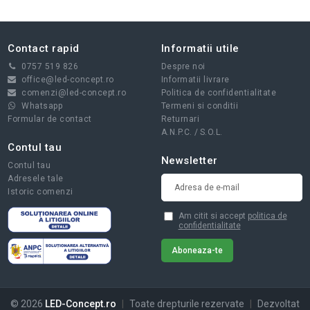
Contact rapid
Informatii utile
0757 519 826
Despre noi
office@led-concept.ro
Informatii livrare
comenzi@led-concept.ro
Politica de confidentialitate
Whatsapp
Termeni si conditii
Formular de contact
Returnari
A.N.P.C.
/
S.O.L.
Contul tau
Newsletter
Contul tau
Adresele tale
Istoric comenzi
Am citit si accept
politica de
confidentialitate
© 2026
LED-Concept.ro
|
Toate drepturile rezervate
|
Dezvoltat