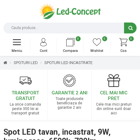
0
0
0
Meniu
Cont
Compara
Wishlist
Cos
SPOTURI LED
SPOTURI LED INCASTRATE
TRANSPORT
GARANTIE 2 ANI
CEL MAI MIC
GRATUIT
PRET
Toate produsele
beneficiaza de
La orice comanda
Cele mai mici preturi
garantie 2 ani
peste 300 lei ai
din online sunt doar
transport gratuit
aici
Spot LED tavan, incastrat, 9W,