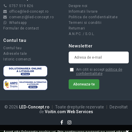
0757 519 826
Despre noi
office@led-concept.ro
Informatii livrare
comenzi@led-concept.ro
Politica de confidentialitate
Whatsapp
Termeni si conditii
Formular de contact
Returnari
A.N.P.C.
/
S.O.L.
Contul tau
Newsletter
Contul tau
Adresele tale
Istoric comenzi
Am citit si accept
politica de
confidentialitate
© 2026
LED-Concept.ro
|
Toate drepturile rezervate
|
Dezvoltat
de
Voitin.com Web Services
Acest site foloseste cookie-uri. Prin continuarea navigarii pe acest site va