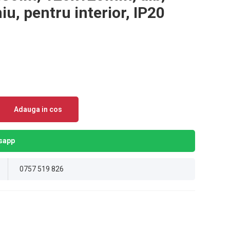
iu, pentru interior, IP20
Adauga in cos
sapp
0757 519 826