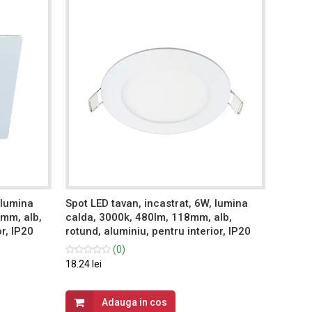
 lumina
Spot LED tavan, incastrat, 6W, lumina
Spot L
mm, alb,
calda, 3000k, 480lm, 118mm, alb,
calda,
or, IP20
rotund, aluminiu, pentru interior, IP20
patrat
(0)
18.24 lei
23.94 le
Adauga in cos