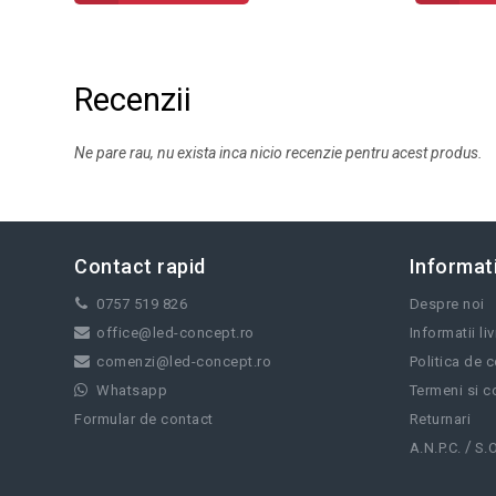
Recenzii
Ne pare rau, nu exista inca nicio recenzie pentru acest produs.
Contact rapid
Informati
0757 519 826
Despre noi
office@led-concept.ro
Informatii li
comenzi@led-concept.ro
Politica de c
Whatsapp
Termeni si co
Formular de contact
Returnari
/
A.N.P.C.
S.O