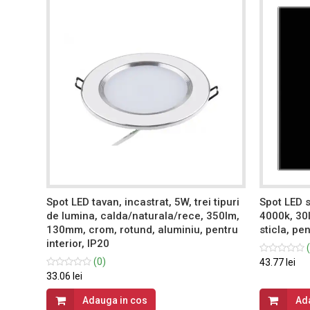
, 3W,
Spot LED tavan, incastrat, 5W, trei tipuri
Spot LED s
alb,
de lumina, calda/naturala/rece, 350lm,
4000k, 30
IP20
130mm, crom, rotund, aluminiu, pentru
sticla, pen
interior, IP20
(
(0)
43.77 lei
33.06 lei
Adauga in cos
Ad