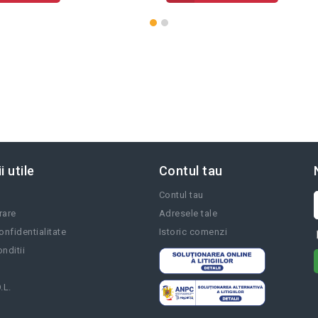
i utile
Contul tau
Contul tau
vrare
Adresele tale
onfidentialitate
Istoric comenzi
nditii
.L.