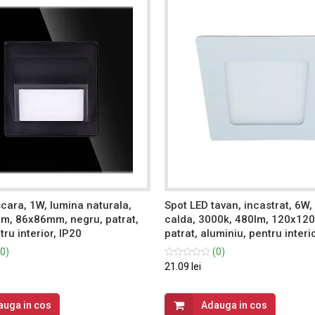
cara, 1W, lumina naturala,
Spot LED tavan, incastrat, 6W,
lm, 86x86mm, negru, patrat,
calda, 3000k, 480lm, 120x120
tru interior, IP20
patrat, aluminiu, pentru interi
0)
(0)
21.09 lei
auga in cos
Adauga in cos