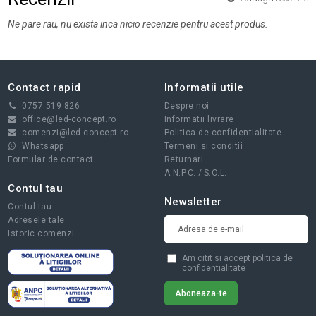
Ne pare rau, nu exista inca nicio recenzie pentru acest produs.
Contact rapid
Informatii utile
0757 519 826
Despre noi
office@led-concept.ro
Informatii livrare
comenzi@led-concept.ro
Politica de confidentialitate
Whatsapp
Termeni si conditii
Formular de contact
Returnari
A.N.P.C.
/
S.O.L.
Contul tau
Newsletter
Contul tau
Adresele tale
Istoric comenzi
Am citit si accept
politica de
confidentialitate