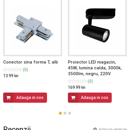
Conector sina forma T, alb
Proiector LED magazin,
45W, lumina calda, 3000k,
(0)
3500lm, negru, 220V
13.99 lei
(0)
169.99 lei
Adauga in cos
Adauga in cos
Recenzii
Adauga recenzie