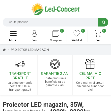
0
0
0
Meniu
Cont
Compara
Wishlist
Cos
PROIECTOR LED MAGAZIN
TRANSPORT
GARANTIE 2 ANI
CEL MAI MIC
GRATUIT
PRET
Toate produsele
beneficiaza de
La orice comanda
Cele mai mici preturi
garantie 2 ani
peste 300 lei ai
din online sunt doar
transport gratuit
aici
Proiector LED magazin, 35W,