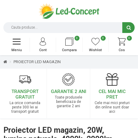
0
0
0
Meniu
Cont
Compara
Wishlist
Cos
PROIECTOR LED MAGAZIN
TRANSPORT
GARANTIE 2 ANI
CEL MAI MIC
GRATUIT
PRET
Toate produsele
beneficiaza de
La orice comanda
Cele mai mici preturi
garantie 2 ani
peste 300 lei ai
din online sunt doar
transport gratuit
aici
Proiector LED magazin, 20W,