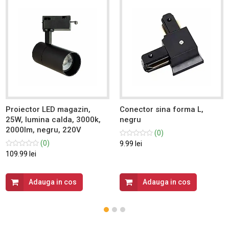
Proiector LED magazin,
Conector sina forma L,
25W, lumina calda, 3000k,
negru
2000lm, negru, 220V
(0)
(0)
9.99 lei
109.99 lei
Adauga in cos
Adauga in cos