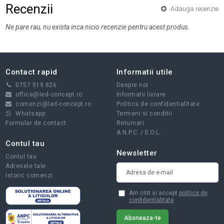
Recenzii
Adauga recenzie
Ne pare rau, nu exista inca nicio recenzie pentru acest produs.
Contact rapid
Informatii utile
0757 519 826
Despre noi
office@led-concept.ro
Informatii livrare
comenzi@led-concept.ro
Politica de confidentialitate
Whatsapp
Termeni si conditii
Formular de contact
Returnari
A.N.P.C.
/
S.O.L.
Contul tau
Newsletter
Contul tau
Adresele tale
Istoric comenzi
Am citit si accept
politica de
confidentialitate