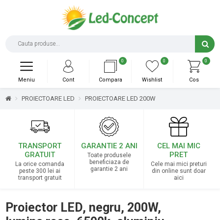
0
0
0
Meniu
Cont
Compara
Wishlist
Cos
PROIECTOARE LED
PROIECTOARE LED 200W
TRANSPORT
GARANTIE 2 ANI
CEL MAI MIC
GRATUIT
PRET
Toate produsele
beneficiaza de
La orice comanda
Cele mai mici preturi
garantie 2 ani
peste 300 lei ai
din online sunt doar
transport gratuit
aici
Proiector LED, negru, 200W,