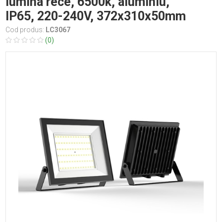
lumina rece, 6500k, aluminiu,
IP65, 220-240V, 372x310x50mm
Cod produs:
LC3067
(0)