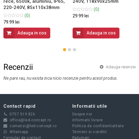
rece, 6500k, aluminiu, IP65,
240V, 118x90x25mm
220-240V, 85x110x38mm
(0)
(0)
29.99 lei
79.99 lei
Adauga in cos
Adauga in cos
Recenzii
Adauga recenzie
Ne pare rau, nu exista inca nicio recenzie pentru acest produs.
Contact rapid
Informatii utile
0757 519 826
Despre noi
office@led-concept.ro
Informatii livrare
comenzi@led-concept.ro
Politica de confidentialitate
Whatsapp
Termeni si conditii
Formular de contact
Returnari