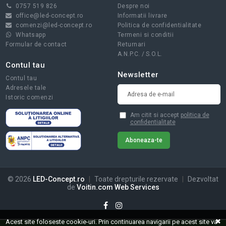
0757 519 826
Despre noi
office@led-concept.ro
Informatii livrare
comenzi@led-concept.ro
Politica de confidentialitate
Whatsapp
Termeni si conditii
Formular de contact
Returnari
A.N.P.C.
/
S.O.L.
Contul tau
Newsletter
Contul tau
Adresele tale
Istoric comenzi
Am citit si accept
politica de
confidentialitate
© 2026
LED-Concept.ro
|
Toate drepturile rezervate
|
Dezvoltat
de
Voitin.com Web Services
Acest site foloseste cookie-uri. Prin continuarea navigarii pe acest site va