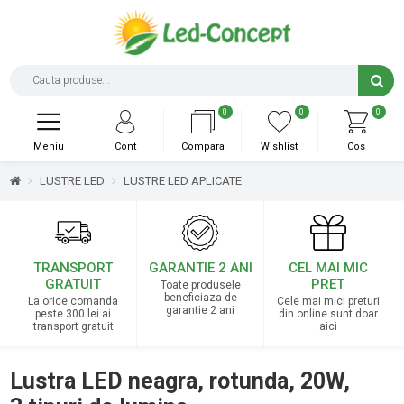
0
0
0
Meniu
Cont
Compara
Wishlist
Cos
LUSTRE LED
LUSTRE LED APLICATE
TRANSPORT
GARANTIE 2 ANI
CEL MAI MIC
GRATUIT
PRET
Toate produsele
beneficiaza de
La orice comanda
Cele mai mici preturi
garantie 2 ani
peste 300 lei ai
din online sunt doar
transport gratuit
aici
Lustra LED neagra, rotunda, 20W,