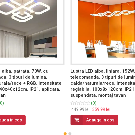
 alba, patrata, 70W, cu
Lustra LED alba, liniara, 152W
a, 3 tipuri de lumina,
telecomanda, 3 tipuri de lumi
rala/rece + RGB, intensitate
calda/naturala/rece, intensit
 40x40x12cm, IP21, aplicata,
reglabila, 100x8x120cm, IP21
van
suspendata, montaj tavan
0)
(0)
449.99 lei
359.99 lei
auga in cos
Adauga in cos