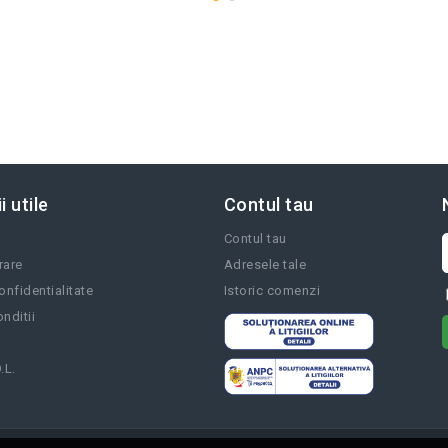
i utile
Contul tau
Contul tau
vrare
Adresele tale
onfidentialitate
Istoric comenzi
nditii
.L.