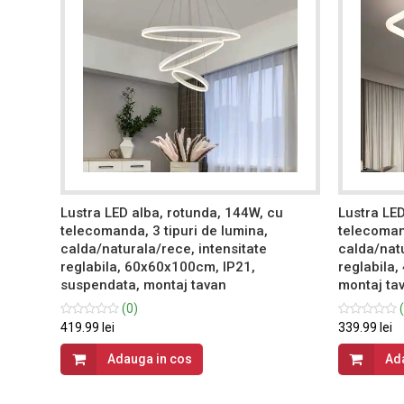
, cu
Lustra LED alba, rotunda, 144W, cu
Lustra LED
telecomanda, 3 tipuri de lumina,
telecomand
calda/naturala/rece, intensitate
calda/natu
ata,
reglabila, 60x60x100cm, IP21,
reglabila,
suspendata, montaj tavan
montaj ta
(0)
(
419.99 lei
339.99 lei
Adauga in cos
Ad