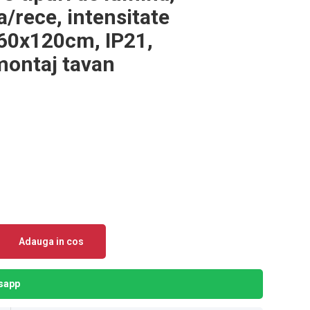
a/rece, intensitate
x60x120cm, IP21,
montaj tavan
Adauga in cos
sapp