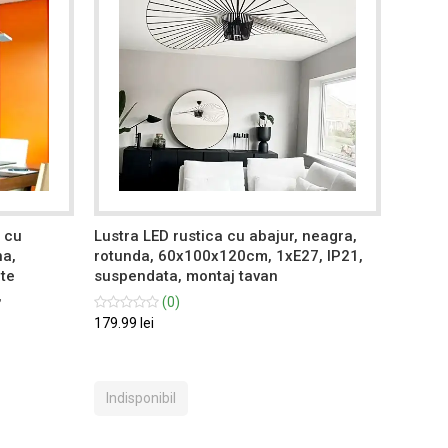
, cu
Lustra LED rustica cu abajur, neagra,
Lustra
na,
rotunda, 60x100x120cm, 1xE27, IP21,
teleco
ate
suspendata, montaj tavan
calda/
,
reglab
(0)
montaj
179.99 lei
449.99 
Indisponibil