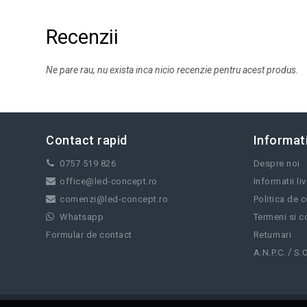
Recenzii
Ne pare rau, nu exista inca nicio recenzie pentru acest produs.
Contact rapid
Informati
0757 519 826
Despre noi
office@led-concept.ro
Informatii li
comenzi@led-concept.ro
Politica de c
Whatsapp
Termeni si co
Formular de contact
Returnari
/
A.N.P.C.
S.O