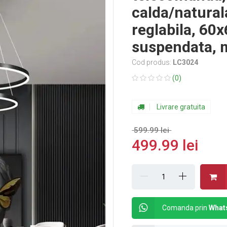
calda/natural
reglabila, 60
suspendata, 
Cod produs:
LC3024
(0)
Livrare gratuita
599.99 lei
499.99 lei
Comanda prin
What