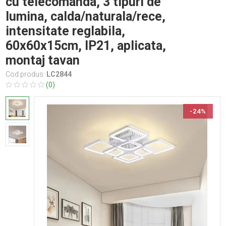
cu telecomanda, 3 tipuri de
lumina, calda/naturala/rece,
intensitate reglabila,
60x60x15cm, IP21, aplicata,
montaj tavan
Cod produs:
LC2844
(0)
-24%