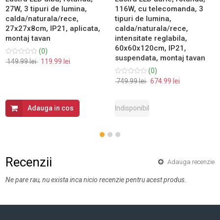
27W, 3 tipuri de lumina,
116W, cu telecomanda, 3
calda/naturala/rece,
tipuri de lumina,
27x27x8cm, IP21, aplicata,
calda/naturala/rece,
montaj tavan
intensitate reglabila,
60x60x120cm, IP21,
(0)
suspendata, montaj tavan
149.99 lei
119.99 lei
(0)
749.99 lei
674.99 lei
Adauga in cos
Indisponibil
Recenzii
Adauga recenzie
Ne pare rau, nu exista inca nicio recenzie pentru acest produs.