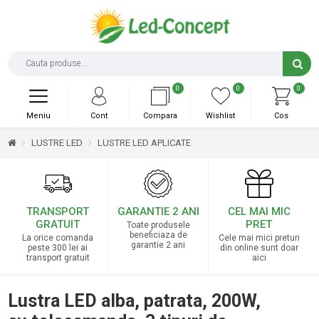
0
0
0
Meniu
Cont
Compara
Wishlist
Cos
LUSTRE LED
LUSTRE LED APLICATE
TRANSPORT
GARANTIE 2 ANI
CEL MAI MIC
GRATUIT
PRET
Toate produsele
beneficiaza de
La orice comanda
Cele mai mici preturi
garantie 2 ani
peste 300 lei ai
din online sunt doar
transport gratuit
aici
Lustra LED alba, patrata, 200W,