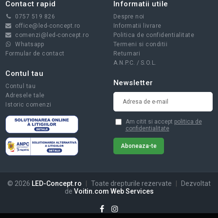
Contact rapid
Informatii utile
0757 519 826
Despre noi
office@led-concept.ro
Informatii livrare
comenzi@led-concept.ro
Politica de confidentialitate
Whatsapp
Termeni si conditii
Formular de contact
Returnari
A.N.P.C.
/
S.O.L.
Contul tau
Newsletter
Contul tau
Adresele tale
Istoric comenzi
Am citit si accept
politica de
confidentialitate
© 2026
LED-Concept.ro
|
Toate drepturile rezervate
|
Dezvoltat
de
Voitin.com Web Services