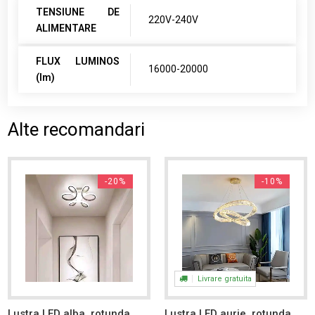
TENSIUNE DE
220V-240V
ALIMENTARE
FLUX LUMINOS
16000-20000
(lm)
Alte recomandari
-20%
-10%
Livrare gratuita
Lustra LED alba, rotunda,
Lustra LED aurie, rotunda,