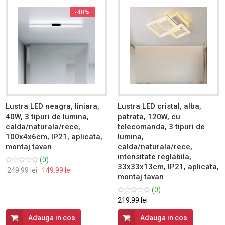
-40%
Lustra LED neagra, liniara,
Lustra LED cristal, alba,
40W, 3 tipuri de lumina,
patrata, 120W, cu
calda/naturala/rece,
telecomanda, 3 tipuri de
100x4x6cm, IP21, aplicata,
lumina,
montaj tavan
calda/naturala/rece,
intensitate reglabila,
(0)
33x33x13cm, IP21, aplicata,
249.99 lei
149.99 lei
montaj tavan
(0)
219.99 lei
Adauga in cos
Adauga in cos