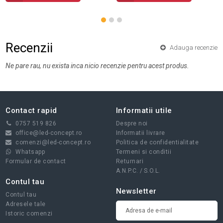
Recenzii
Adauga recenzie
Ne pare rau, nu exista inca nicio recenzie pentru acest produs.
Contact rapid
Informatii utile
0757 519 826
Despre noi
office@led-concept.ro
Informatii livrare
comenzi@led-concept.ro
Politica de confidentialitate
Whatsapp
Termeni si conditii
Formular de contact
Returnari
A.N.P.C.
/
S.O.L.
Contul tau
Newsletter
Contul tau
Adresele tale
Istoric comenzi