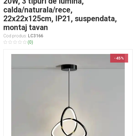
20W, 3 tipuri de lumina,
calda/naturala/rece,
22x22x125cm, IP21, suspendata,
montaj tavan
Cod produs:
LC3166
(0)
-45%