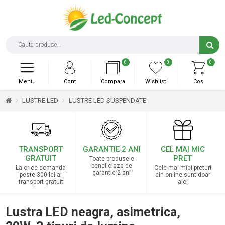
0
0
0
Meniu
Cont
Compara
Wishlist
Cos
LUSTRE LED
LUSTRE LED SUSPENDATE
TRANSPORT
GARANTIE 2 ANI
CEL MAI MIC
GRATUIT
PRET
Toate produsele
beneficiaza de
La orice comanda
Cele mai mici preturi
garantie 2 ani
peste 300 lei ai
din online sunt doar
transport gratuit
aici
Lustra LED neagra, asimetrica,