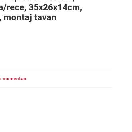
la/rece, 35x26x14cm,
a, montaj tavan
toc momentan.