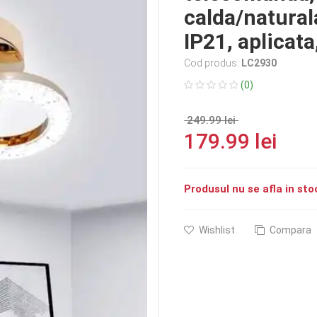
calda/natura
IP21, aplicat
Cod produs:
LC2930
(0)
249.99 lei
179.99 lei
Produsul nu se afla in s
Wishlist
Compara