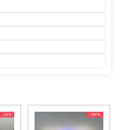
-25%
--INF%