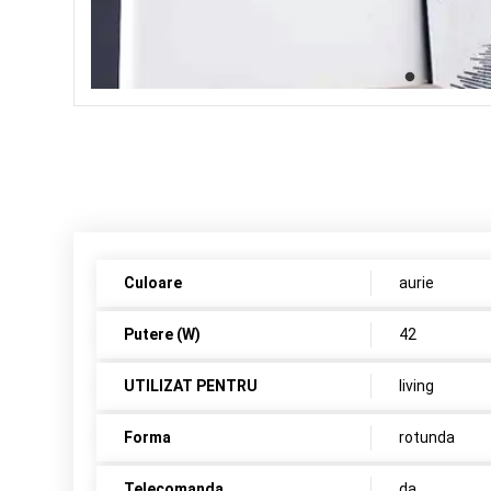
Culoare
aurie
Putere (W)
42
UTILIZAT PENTRU
living
Forma
rotunda
Telecomanda
da