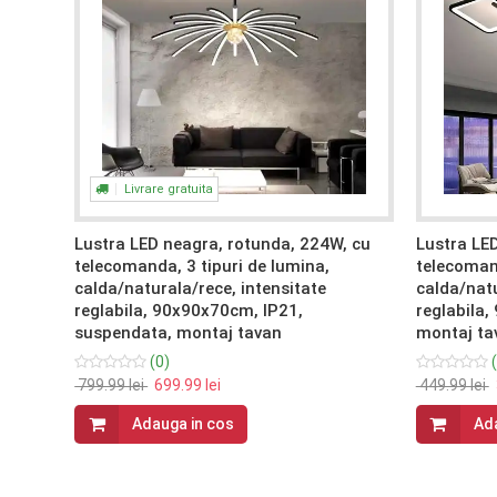
Livrare gratuita
Lustra LED neagra, rotunda, 224W, cu
Lustra LE
telecomanda, 3 tipuri de lumina,
telecomand
calda/naturala/rece, intensitate
calda/natu
cata,
reglabila, 90x90x70cm, IP21,
reglabila,
suspendata, montaj tavan
montaj ta
(0)
(
799.99 lei
699.99 lei
449.99 lei
Adauga in cos
Ada