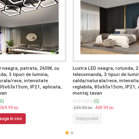
D neagra, patrata, 260W, cu
Lustra LED neagra, rotunda, 
a, 3 tipuri de lumina,
telecomanda, 3 tipuri de lumi
rala/rece, intensitate
calda/naturala/rece, intensita
 95x63x15cm, IP21, aplicata,
reglabila, 85x65x15cm, IP21, 
van
montaj tavan
0)
(0)
369.99 lei
599.99 lei
449.99 lei
uga in cos
Indisponibil