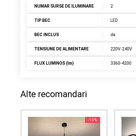
NUMAR SURSE DE ILUMINARE
2
TIP BEC
LED
BEC INCLUS
da
TENSIUNE DE ALIMENTARE
220V-240V
FLUX LUMINOS (lm)
3360-4200
Alte recomandari
F%
-13%