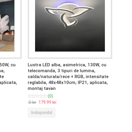
250W, cu
Lustra LED alba, asimetrica, 130W, cu
Lustra
na,
telecomanda, 3 tipuri de lumina,
teleco
te
calda/naturala/rece + RGB, intensitate
calda/
aplicata,
reglabila, 48x48x10cm, IP21, aplicata,
reglab
montaj tavan
monta
(0)
0 lei
179.99 lei
199.99 
Indisponibil