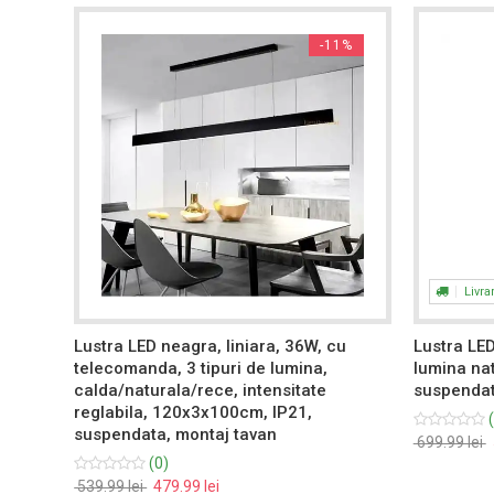
0%
-11%
Livra
u
Lustra LED neagra, liniara, 36W, cu
Lustra LED
telecomanda, 3 tipuri de lumina,
lumina na
calda/naturala/rece, intensitate
suspendat
reglabila, 120x3x100cm, IP21,
(
suspendata, montaj tavan
699.99 lei
(0)
539.99 lei
479.99 lei