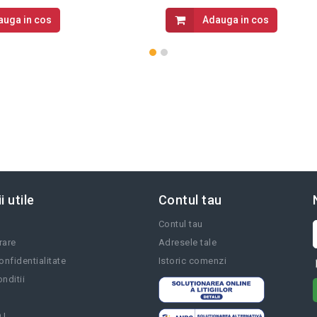
auga in cos
Adauga in cos
i utile
Contul tau
Contul tau
vrare
Adresele tale
onfidentialitate
Istoric comenzi
nditii
.L.