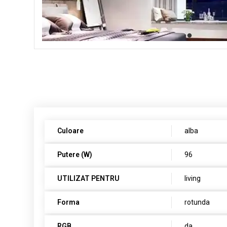
Culoare
alba
Putere (W)
96
UTILIZAT PENTRU
living
Forma
rotunda
RGB
da