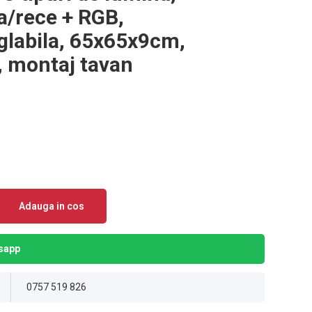
a/rece + RGB,
eglabila, 65x65x9cm,
a, montaj tavan
Adauga in cos
sapp
0757 519 826