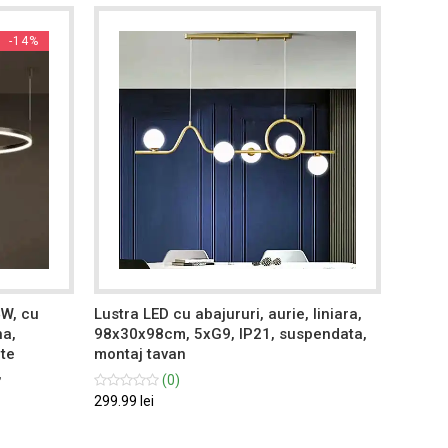
-14%
4W, cu
Lustra LED cu abajururi, aurie, liniara,
Lustra
na,
98x30x98cm, 5xG9, IP21, suspendata,
teleco
ate
montaj tavan
calda/
,
reglab
(0)
suspen
299.99 lei
399.99 