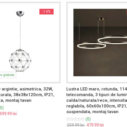
-14%
re gratuita
 argintie, asimetrica, 32W,
Lustra LED maro, rotunda, 11
turala, 38x38x120cm, IP21,
telecomanda, 3 tipuri de lumi
a, montaj tavan
calda/naturala/rece, intensit
reglabila, 60x60x100cm, IP21
0)
suspendata, montaj tavan
599.99 lei
(0)
559.99 lei
479.99 lei