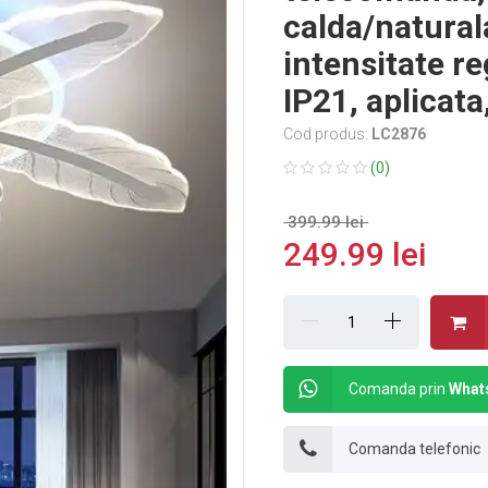
calda/natural
intensitate r
IP21, aplicat
Cod produs:
LC2876
(0)
399.99 lei
249.99 lei
Comanda prin
What
Comanda telefonic