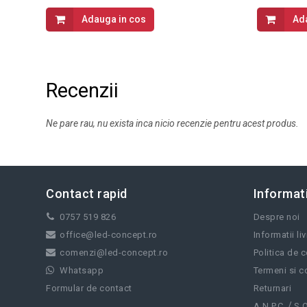
Adauga in cos
Ad
Recenzii
Ne pare rau, nu exista inca nicio recenzie pentru acest produs.
Contact rapid
Informati
0757 519 826
Despre noi
office@led-concept.ro
Informatii li
comenzi@led-concept.ro
Politica de c
Whatsapp
Termeni si co
Formular de contact
Returnari
/
A.N.P.C.
S.O