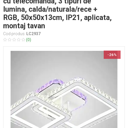
cu telecomanda, 3 tipuri de
lumina, calda/naturala/rece +
RGB, 50x50x13cm, IP21, aplicata,
montaj tavan
Cod produs:
LC2937
(0)
-26%