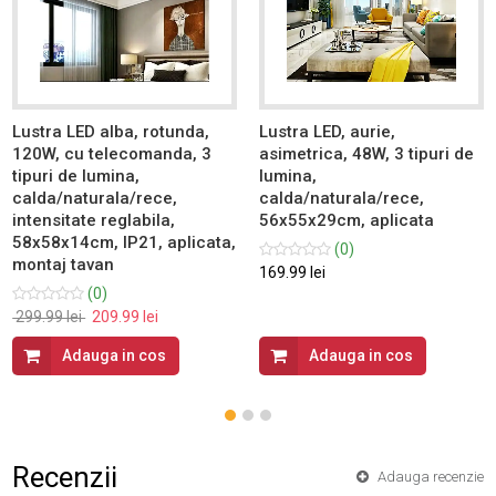
Lustra LED alba, rotunda,
Lustra LED, aurie,
120W, cu telecomanda, 3
asimetrica, 48W, 3 tipuri de
tipuri de lumina,
lumina,
calda/naturala/rece,
calda/naturala/rece,
intensitate reglabila,
56x55x29cm, aplicata
58x58x14cm, IP21, aplicata,
(0)
montaj tavan
169.99 lei
(0)
299.99 lei
209.99 lei
Adauga in cos
Adauga in cos
Recenzii
Adauga recenzie