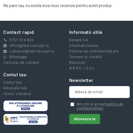
Ne pare rau, nu exista inca nicio recenzie pentru acest produs.
Contact rapid
Informatii utile
0757 519 826
Despre noi
office@led-concept.ro
Informatii livrare
comenzi@led-concept.ro
Politica de confidentialitate
Whatsapp
Termeni si conditii
Formular de contact
Returnari
A.N.P.C.
/
S.O.L.
Contul tau
Newsletter
Contul tau
Adresele tale
Istoric comenzi
Am citit si accept
politica de
confidentialitate