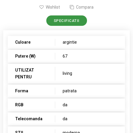
Wishlist
Compara
SPECIFICATII
Culoare
argintie
Putere (W)
67
UTILIZAT
living
PENTRU
Forma
patrata
RGB
da
Telecomanda
da
STIL
moderna