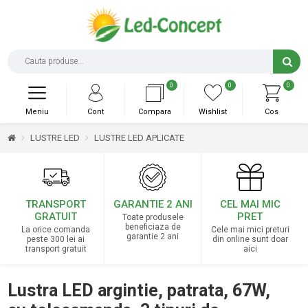
0
0
0
Meniu
Cont
Compara
Wishlist
Cos
LUSTRE LED
LUSTRE LED APLICATE
TRANSPORT
GARANTIE 2 ANI
CEL MAI MIC
GRATUIT
PRET
Toate produsele
beneficiaza de
La orice comanda
Cele mai mici preturi
garantie 2 ani
peste 300 lei ai
din online sunt doar
transport gratuit
aici
Lustra LED argintie, patrata, 67W,