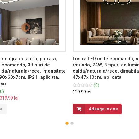
 neagra cu auriu, patrata,
Lustra LED cu telecomanda, n
lecomanda, 3 tipuri de
rotunda, 74W, 3 tipuri de lumi
lda/naturala/rece, intensitate
calda/naturala/rece, dimabila
 90x60x7cm, IP21, aplicata,
47x47x10cm, aplicata
van
(0)
0)
129.99 lei
319.99 lei
il
Adauga in cos