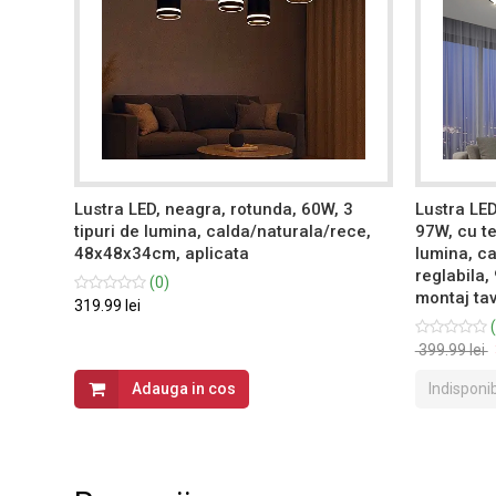
, cu
Lustra LED, neagra, rotunda, 60W, 3
Lustra LED
tipuri de lumina, calda/naturala/rece,
97W, cu te
m,
48x48x34cm, aplicata
lumina, ca
reglabila,
(0)
montaj ta
319.99 lei
(
399.99 lei
Adauga in cos
Indisponib