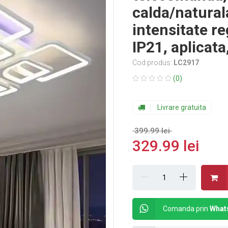
calda/natural
intensitate r
IP21, aplicat
Cod produs:
LC2917
(0)
Livrare gratuita
399.99 lei
329.99 lei
Comanda prin
What