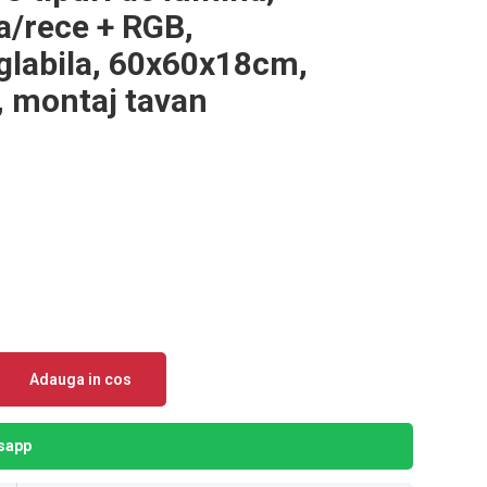
a/rece + RGB,
eglabila, 60x60x18cm,
a, montaj tavan
Adauga in cos
sapp