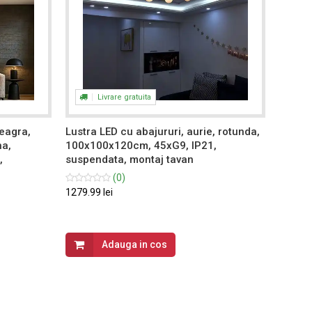
Livrare gratuita
eagra,
Lustra LED cu abajururi, aurie, rotunda,
Lustra
na,
100x100x120cm, 45xG9, IP21,
teleco
,
suspendata, montaj tavan
calda/
aplica
(0)
1279.99 lei
299.99 
Adauga in cos