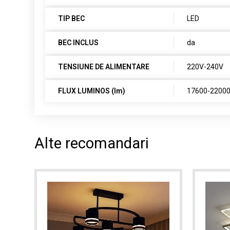
TIP BEC
LED
BEC INCLUS
da
TENSIUNE DE ALIMENTARE
220V-240V
FLUX LUMINOS (lm)
17600-2200
Alte recomandari
0%