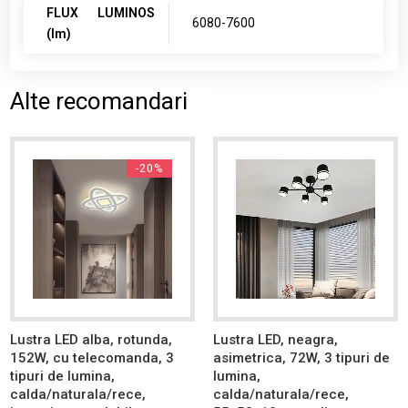
FLUX LUMINOS
6080-7600
(lm)
Alte recomandari
-20%
Lustra LED alba, rotunda,
Lustra LED, neagra,
152W, cu telecomanda, 3
asimetrica, 72W, 3 tipuri de
tipuri de lumina,
lumina,
calda/naturala/rece,
calda/naturala/rece,