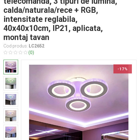
telecomanda, 3 tipuri de lumina,
calda/naturala/rece + RGB,
intensitate reglabila,
40x40x10cm, IP21, aplicata,
montaj tavan
Cod produs:
LC2652
(0)
-17%