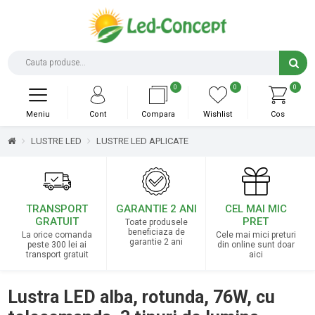
0
0
0
Meniu
Cont
Compara
Wishlist
Cos
LUSTRE LED
LUSTRE LED APLICATE
TRANSPORT
GARANTIE 2 ANI
CEL MAI MIC
GRATUIT
PRET
Toate produsele
beneficiaza de
La orice comanda
Cele mai mici preturi
garantie 2 ani
peste 300 lei ai
din online sunt doar
transport gratuit
aici
Lustra LED alba, rotunda, 76W, cu