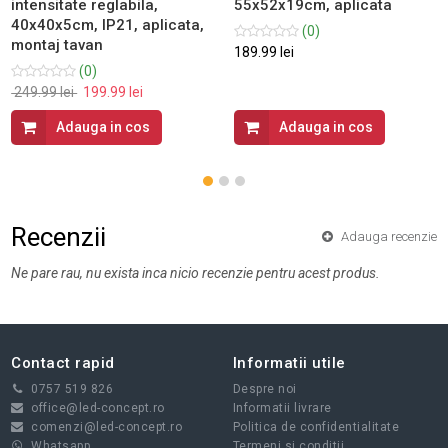
intensitate reglabila,
55x52x19cm, aplicata
40x40x5cm, IP21, aplicata,
(0)
montaj tavan
189.99 lei
(0)
249.99 lei
199.99 lei
Adauga in cos
Adauga in cos
Recenzii
Adauga recenzie
Ne pare rau, nu exista inca nicio recenzie pentru acest produs.
Contact rapid
Informatii utile
0757 519 826
Despre noi
office@led-concept.ro
Informatii livrare
comenzi@led-concept.ro
Politica de confidentialitate
Whatsapp
Termeni si conditii