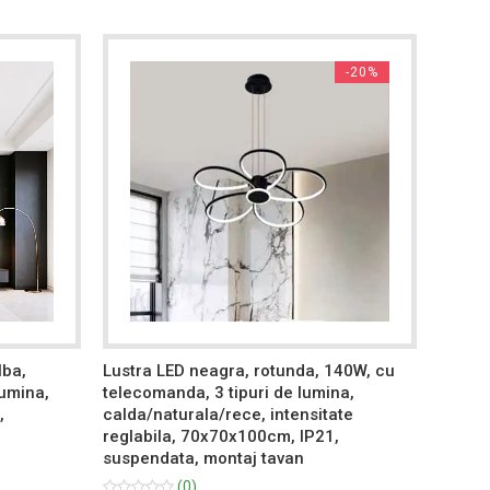
-20%
lba,
Lustra LED neagra, rotunda, 140W, cu
Lustra
lumina,
telecomanda, 3 tipuri de lumina,
teleco
,
calda/naturala/rece, intensitate
calda/
reglabila, 70x70x100cm, IP21,
reglab
suspendata, montaj tavan
montaj
(0)