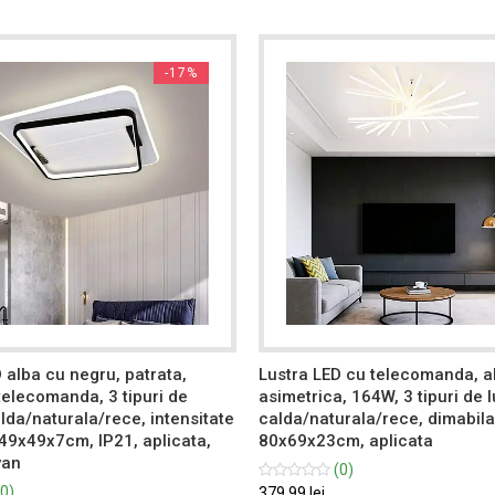
-17%
 alba cu negru, patrata,
Lustra LED cu telecomanda, a
telecomanda, 3 tipuri de
asimetrica, 164W, 3 tipuri de 
lda/naturala/rece, intensitate
calda/naturala/rece, dimabila
 49x49x7cm, IP21, aplicata,
80x69x23cm, aplicata
van
(0)
0)
379.99 lei