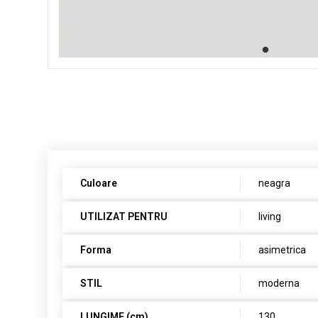
Culoare
neagra
UTILIZAT PENTRU
living
Forma
asimetrica
STIL
moderna
LUNGIME (cm)
130