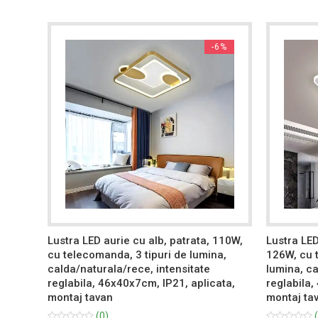
3%
-6%
Lustra LED aurie cu alb, patrata, 110W,
Lustra LED
cu telecomanda, 3 tipuri de lumina,
126W, cu 
sitate
calda/naturala/rece, intensitate
lumina, ca
cata,
reglabila, 46x40x7cm, IP21, aplicata,
reglabila,
montaj tavan
montaj ta
(0)
(