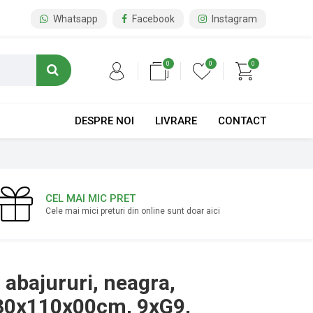
Whatsapp
Facebook
Instagram
0
0
0
DESPRE NOI
LIVRARE
CONTACT
CEL MAI MIC PRET
Cele mai mici preturi din online sunt doar aici
 abajururi, neagra,
130x110x00cm, 9xG9,