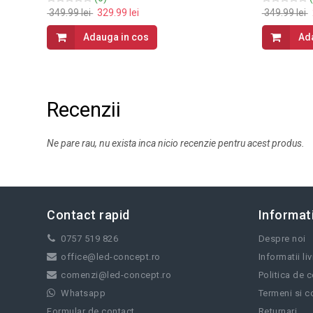
349.99 lei
329.99 lei
349.99 lei
Adauga in cos
Ad
Recenzii
Ne pare rau, nu exista inca nicio recenzie pentru acest produs.
Contact rapid
Informati
0757 519 826
Despre noi
office@led-concept.ro
Informatii li
comenzi@led-concept.ro
Politica de c
Whatsapp
Termeni si co
Formular de contact
Returnari