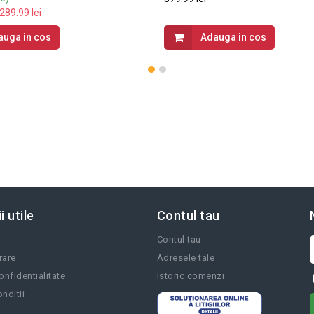
289.99 lei
auga in cos
Adauga in cos
i utile
Contul tau
Contul tau
vrare
Adresele tale
onfidentialitate
Istoric comenzi
nditii