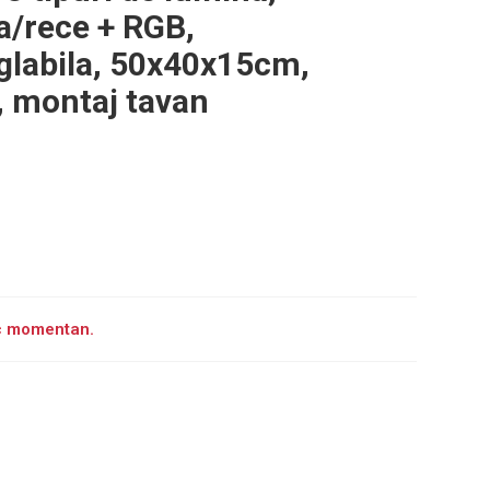
a/rece + RGB,
eglabila, 50x40x15cm,
a, montaj tavan
oc momentan.