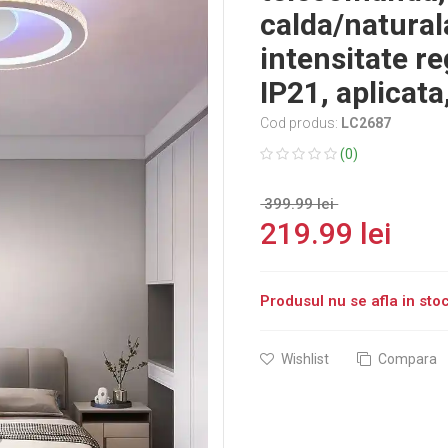
calda/natural
intensitate r
IP21, aplicat
Cod produs:
LC2687
(0)
399.99 lei
219.99 lei
Produsul nu se afla in st
Wishlist
Compara