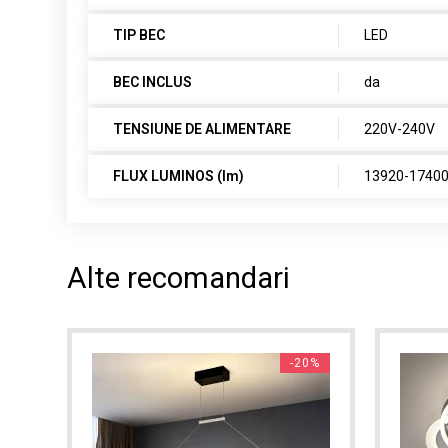
TIP BEC
LED
BEC INCLUS
da
TENSIUNE DE ALIMENTARE
220V-240V
FLUX LUMINOS (lm)
13920-1740
Alte recomandari
7%
-20%