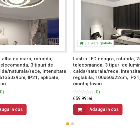
Livrare gratuita
 alba cu maro, rotunda,
Lustra LED neagra, rotunda, 
telecomanda, 3 tipuri de
telecomanda, 3 tipuri de lumi
lda/naturala/rece, intensitate
calda/naturala/rece, intensit
 61x50x9cm, IP21, aplicata,
reglabila, 100x60x22cm, IP21,
van
montaj tavan
0)
(0)
659.99 lei
auga in cos
Adauga in cos