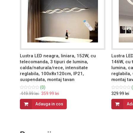
, cu
Lustra LED neagra, liniara, 152W, cu
Lustra LED
telecomanda, 3 tipuri de lumina,
146W, cu 
calda/naturala/rece, intensitate
lumina, ca
reglabila, 100x8x120cm, IP21,
reglabila,
suspendata, montaj tavan
montaj ta
(0)
(
449.99 lei
359.99 lei
329.99 lei
Adauga in cos
Ad