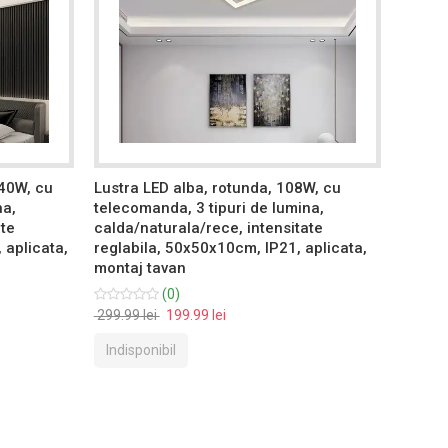
240W, cu
Lustra LED alba, rotunda, 108W, cu
Lustra
na,
telecomanda, 3 tipuri de lumina,
teleco
ate
calda/naturala/rece, intensitate
calda/
 aplicata,
reglabila, 50x50x10cm, IP21, aplicata,
reglab
montaj tavan
suspen
(0)
299.99 lei
199.99 lei
399.99 
Indisponibil