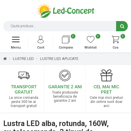
0
0
0
Meniu
Cont
Compara
Wishlist
Cos
LUSTRE LED
LUSTRE LED APLICATE
TRANSPORT
GARANTIE 2 ANI
CEL MAI MIC
GRATUIT
PRET
Toate produsele
beneficiaza de
La orice comanda
Cele mai mici preturi
garantie 2 ani
peste 300 lei ai
din online sunt doar
transport gratuit
aici
Lustra LED alba, rotunda, 160W,