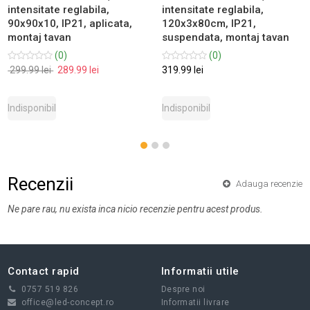
intensitate reglabila,
intensitate reglabila,
90x90x10, IP21, aplicata,
120x3x80cm, IP21,
montaj tavan
suspendata, montaj tavan
(0)
(0)
299.99 lei
289.99 lei
319.99 lei
Indisponibil
Indisponibil
Recenzii
Adauga recenzie
Ne pare rau, nu exista inca nicio recenzie pentru acest produs.
Contact rapid
Informatii utile
0757 519 826
Despre noi
office@led-concept.ro
Informatii livrare