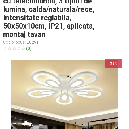
cu telecomanda, 3 tipuri de
lumina, calda/naturala/rece,
intensitate reglabila,
50x50x10cm, IP21, aplicata,
montaj tavan
Cod produs:
LC2911
(0)
-32%