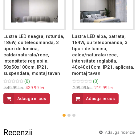
Lustra LED neagra, rotunda,
Lustra LED alba, patrata,
186W, cu telecomanda, 3
184W, cu telecomanda, 3
tipuri de lumina,
tipuri de lumina,
calda/naturala/rece,
calda/naturala/rece,
intensitate reglabila,
intensitate reglabila,
50x50x100cm, IP21,
40x40x10cm, IP21, aplicata,
suspendata, montaj tavan
montaj tavan
(0)
(0)
549.99 lei
439.99 lei
299.99 lei
219.99 lei
Adauga in cos
Adauga in cos
Recenzii
Adauga recenzie