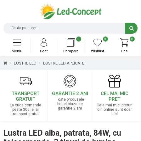
0
0
0
Meniu
Cont
Compara
Wishlist
Cos
LUSTRE LED
LUSTRE LED APLICATE
TRANSPORT
GARANTIE 2 ANI
CEL MAI MIC
GRATUIT
PRET
Toate produsele
beneficiaza de
La orice comanda
Cele mai mici preturi
garantie 2 ani
peste 300 lei ai
din online sunt doar
transport gratuit
aici
Lustra LED alba, patrata, 84W, cu