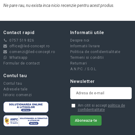
Ne pare rau, nu exista inca nicio recenzie pentru acest produs.
Contact rapid
Informatii utile
0757 519 826
Despre noi
office@led-concept.ro
Informatii livrare
comenzi@led-concept.ro
Politica de confidentialitate
Whatsapp
Termeni si conditii
Formular de contact
Returnari
A.N.P.C.
/
S.O.L.
Contul tau
Newsletter
Contul tau
Adresele tale
Istoric comenzi
Am citit si accept
politica de
confidentialitate