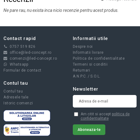
Ne pare rau, nu exista inca nicio recenzie pentru acest produs.
Contact rapid
Informatii utile
0757 519 826
Despre noi
office@led-concept.ro
Informatii livrare
comenzi@led-concept.ro
Politica de confidentialitate
Whatsapp
Termeni si conditii
Formular de contact
Returnari
A.N.P.C.
/
S.O.L.
Contul tau
Newsletter
Contul tau
Adresele tale
Istoric comenzi
Am citit si accept
politica de
confidentialitate