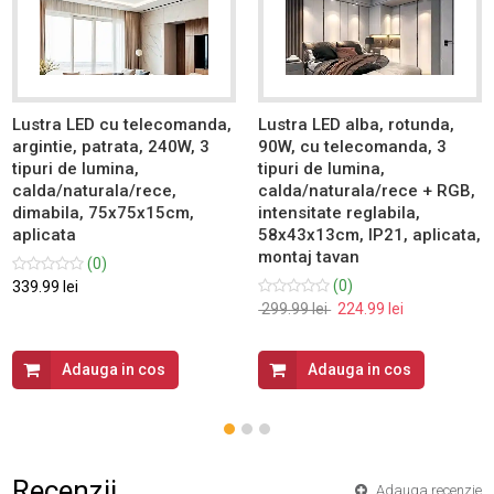
Lustra LED cu telecomanda,
Lustra LED alba, rotunda,
argintie, patrata, 240W, 3
90W, cu telecomanda, 3
tipuri de lumina,
tipuri de lumina,
calda/naturala/rece,
calda/naturala/rece + RGB,
dimabila, 75x75x15cm,
intensitate reglabila,
aplicata
58x43x13cm, IP21, aplicata,
montaj tavan
(0)
(0)
339.99 lei
299.99 lei
224.99 lei
Adauga in cos
Adauga in cos
Recenzii
Adauga recenzie