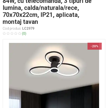
84W, cu telecomanda, 3 tipuri de
lumina, calda/naturala/rece,
70x70x22cm, IP21, aplicata,
montaj tavan
Cod produs:
LC2979
(0)
-20%