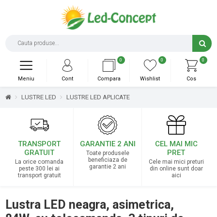
0
0
0
Meniu
Cont
Compara
Wishlist
Cos
LUSTRE LED
LUSTRE LED APLICATE
TRANSPORT
GARANTIE 2 ANI
CEL MAI MIC
GRATUIT
PRET
Toate produsele
beneficiaza de
La orice comanda
Cele mai mici preturi
garantie 2 ani
peste 300 lei ai
din online sunt doar
transport gratuit
aici
Lustra LED neagra, asimetrica,