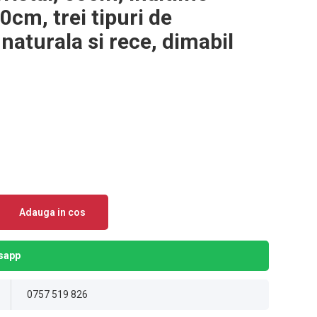
0cm, trei tipuri de
naturala si rece, dimabil
Adauga in cos
sapp
0757 519 826