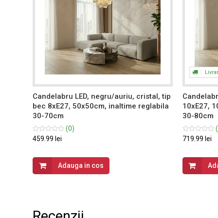
Livra
 60W,
Candelabru LED, negru/auriu, cristal, tip
Candelabru
bec 8xE27, 50x50cm, inaltime reglabila
10xE27, 1
 lumina
30-70cm
30-80cm
(0)
(
459.99 lei
719.99 lei
Adauga in cos
Ad
Recenzii