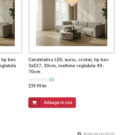
 tip bec
Candelabru LED, auriu, cristal, tip bec
Candel
eglabila
3xE27, 30cm, inaltime reglabila 40-
5xE27,
70cm
80cm
(0)
239.99 lei
699.99 
Adauga in cos
Adauga recenzie