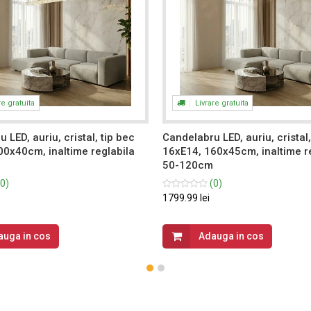
re gratuita
Livrare gratuita
 LED, auriu, cristal, tip bec
Candelabru LED, auriu, cristal,
00x40cm, inaltime reglabila
16xE14, 160x45cm, inaltime r
50-120cm
0)
(0)
1799.99 lei
auga in cos
Adauga in cos