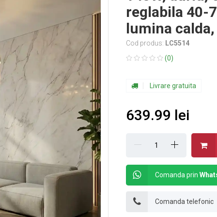
reglabila 40-7
lumina calda, 
Cod produs:
LC5514
(0)
Livrare gratuita
639.99 lei
Comanda prin
What
Comanda telefonic