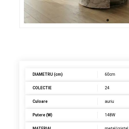
DIAMETRU (cm)
60cm
COLECTIE
24
Culoare
auriu
Putere (W)
148W
MATERIAL
metal/cristal